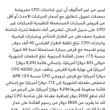
ليس من غير المألوف أن نرى شاحنات CPO معروضة
بمعدلات تمويل تتطابق مع أسعار المركبات الأحدث أو أقل
من قروض السيارات المستعملة التقليدية للمركبات غير
CPO. على سبيل المثال، لنفترض أنك تخطط لشراء شاحنة
صغيرة نصف طن من الطراز المتأخر وبخيارات قياسية
وخيارات CPO. تبلغ تكلفة الطراز القياسي 40 ألف دولار،
ويتم تقديمه مع قرض سيارة مستعملة لمدة 60 شهرًا
بنسبة 7.5٪ معدل الفائدة السنوية. تبلغ الدفعات الشهرية
حوالي 801 دولارًا أمريكيًا، بإجمالي فائدة 8,091 دولارًا
أمريكيًا في نهاية فترة القرض. يتكلف خيار CPO 42000
دولارًا أمريكيًا مع قرض ترويجي CPO بنسبة 3.9٪ APR.
تنخفض دفعتك الشهرية إلى 772 دولارًا أمريكيًا مع إجمالي
فائدة مدفوعة قدرها 4,296 دولارًا أمريكيًا. على الرغم من
أنك تدفع 2000 دولار إضافية مقدمًا، فإن شاحنة CPO توفر
لك ما يقرب من 3800 دولار من رسوم الفائدة على مدار
فترة القرض لمدة خمس سنوات. ومع ذلك، تختفي هذه