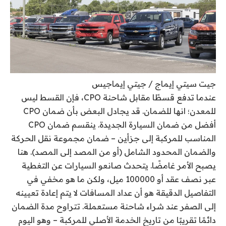
جيت سيتي إيماج / جيتي إيماجيس
عندما تدفع قسطًا مقابل شاحنة CPO، فإن القسط ليس
للمعدن؛ انها للضمان. قد يجادل البعض بأن ضمان CPO
أفضل من ضمان السيارة الجديدة. ينقسم ضمان CPO
المناسب للمركبة إلى جزأين – ضمان مجموعة نقل الحركة
والضمان المحدود الشامل (أو من المصد إلى المصد). هنا
يصبح الأمر غامضًا. يتحدث صانعو السيارات عن التغطية
عبر نصف عقد أو 100000 ميل، ولكن ما هو مخفي في
التفاصيل الدقيقة هو أن عداد المسافات لا يتم إعادة تعيينه
إلى الصفر عند شراء شاحنة مستعملة. تتراوح مدة الضمان
دائمًا تقريبًا من تاريخ الخدمة الأصلي للمركبة – وهو اليوم