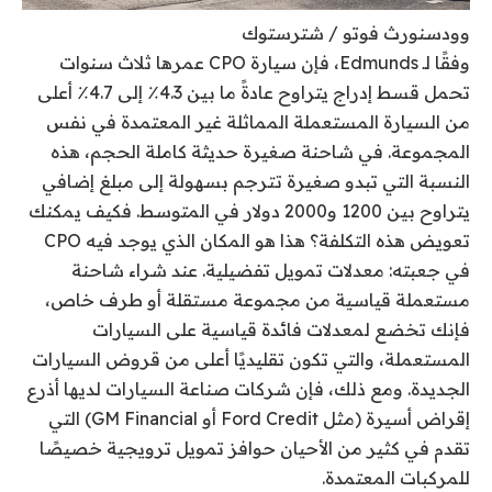
وودسنورث فوتو / شترستوك
وفقًا لـ Edmunds، فإن سيارة CPO عمرها ثلاث سنوات
تحمل قسط إدراج يتراوح عادةً ما بين 4.3٪ إلى 4.7٪ أعلى
من السيارة المستعملة المماثلة غير المعتمدة في نفس
المجموعة. في شاحنة صغيرة حديثة كاملة الحجم، هذه
النسبة التي تبدو صغيرة تترجم بسهولة إلى مبلغ إضافي
يتراوح بين 1200 و2000 دولار في المتوسط. فكيف يمكنك
تعويض هذه التكلفة؟ هذا هو المكان الذي يوجد فيه CPO
في جعبته: معدلات تمويل تفضيلية. عند شراء شاحنة
مستعملة قياسية من مجموعة مستقلة أو طرف خاص،
فإنك تخضع لمعدلات فائدة قياسية على السيارات
المستعملة، والتي تكون تقليديًا أعلى من قروض السيارات
الجديدة. ومع ذلك، فإن شركات صناعة السيارات لديها أذرع
إقراض أسيرة (مثل Ford Credit أو GM Financial) التي
تقدم في كثير من الأحيان حوافز تمويل ترويجية خصيصًا
للمركبات المعتمدة.