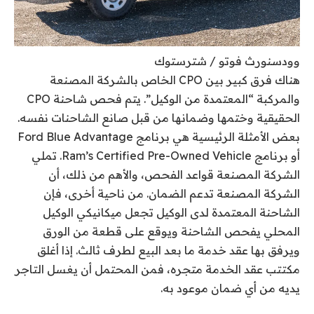
وودسنورث فوتو / شترستوك
هناك فرق كبير بين CPO الخاص بالشركة المصنعة
والمركبة “المعتمدة من الوكيل”. يتم فحص شاحنة CPO
الحقيقية وختمها وضمانها من قبل صانع الشاحنات نفسه.
بعض الأمثلة الرئيسية هي برنامج Ford Blue Advantage
أو برنامج Ram’s Certified Pre-Owned Vehicle. تملي
الشركة المصنعة قواعد الفحص، والأهم من ذلك، أن
الشركة المصنعة تدعم الضمان. من ناحية أخرى، فإن
الشاحنة المعتمدة لدى الوكيل تجعل ميكانيكي الوكيل
المحلي يفحص الشاحنة ويوقع على قطعة من الورق
ويرفق بها عقد خدمة ما بعد البيع لطرف ثالث. إذا أغلق
مكتتب عقد الخدمة متجره، فمن المحتمل أن يغسل التاجر
يديه من أي ضمان موعود به.