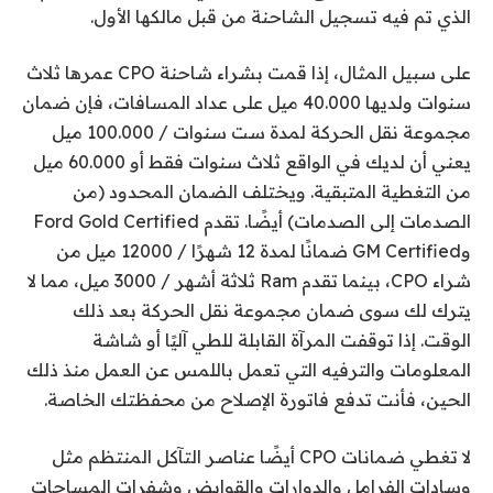
الذي تم فيه تسجيل الشاحنة من قبل مالكها الأول.
على سبيل المثال، إذا قمت بشراء شاحنة CPO عمرها ثلاث
سنوات ولديها 40.000 ميل على عداد المسافات، فإن ضمان
مجموعة نقل الحركة لمدة ست سنوات / 100.000 ميل
يعني أن لديك في الواقع ثلاث سنوات فقط أو 60.000 ميل
من التغطية المتبقية. ويختلف الضمان المحدود (من
الصدمات إلى الصدمات) أيضًا. تقدم Ford Gold Certified
وGM Certified ضمانًا لمدة 12 شهرًا / 12000 ميل من
شراء CPO، بينما تقدم Ram ثلاثة أشهر / 3000 ميل، مما لا
يترك لك سوى ضمان مجموعة نقل الحركة بعد ذلك
الوقت. إذا توقفت المرآة القابلة للطي آليًا أو شاشة
المعلومات والترفيه التي تعمل باللمس عن العمل منذ ذلك
الحين، فأنت تدفع فاتورة الإصلاح من محفظتك الخاصة.
لا تغطي ضمانات CPO أيضًا عناصر التآكل المنتظم مثل
وسادات الفرامل والدوارات والقوابض وشفرات المساحات