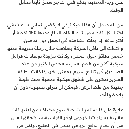
على وجه التحديد، يدفع فني التاجر سعرًا ثابتًا مقابل
الوقت.
من المحتمل أن هذا الميكانيكي لا يقضي ثماني ساعات في
اختبار كل نقطة من تلك النقاط البالغ عددها 150 نقطة أو
أكثر بدقة. إذا بدأت الشاحنة في العمل دون تدخين،
وانتقلت إلى ناقل الحركة بسلاسة خلال رحلة سريعة مدتها
خمس دقائق حول المبنى، وكانت مزودة بوسادات فرامل
متبقية أكثر من 5 مم، فسيتم فحص الكثير من هذه
الصناديق في تتابع سريع. بمعنى آخر، إذا كانت بطانة
السرير تحتوي على شقوق هيكلية مخفية تحت طبقة
جديدة من طلاء الرش، فيمكن أن تنزلق بسهولة دون أن
يلاحظها أحد.
علاوة على ذلك، تمر الشاحنة بنوع مختلف من الانتهاكات
مقارنة بسيارات الكروس أوفر القياسية. قد يتحقق الفني
من أن نظام الدفع الرباعي يعمل في الخليج، ولكن هل