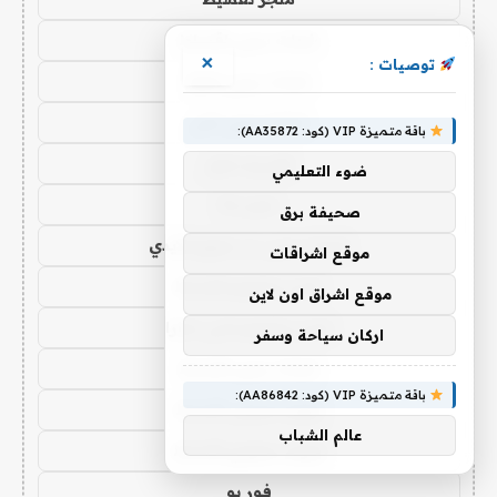
شدات ببجي اقساط
×
توصيات :
شدات ببجي تمارا
شدات ببجي تابي
باقة متميزة VIP (كود: AA35872):
فور يو ستور
ضوء التعليمي
متجر 4u
صحيفة برق
شدات ببجي عن طريق الايدي
موقع اشراقات
شحن يلا لودو اقساط
موقع اشراق اون لاين
شحن يلا لودو تابي تمارا
اركان سياحة وسفر
شدات ببجي اقساط
باقة متميزة VIP (كود: AA86842):
ايتونز امريكي اقساط
عالم الشباب
ايتونز سعودي اقساط
فور يو