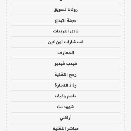
روتانا تسويق
مجلة الابداع
نادي الترددات
استشارات اون لاين
المعارف
هيدب فيديو
رمح التقنية
رذاذ التجارة
طعم وكيف
شهود نت
أركاني
مباشر التقنية