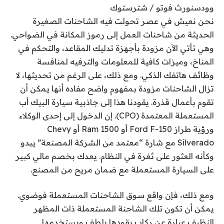
وودسنورث فوتو / شترستوك
نحن نعيش في عصر تحولت فيه الشاحنات الصغيرة
الحديثة من شاحنات العمل إلى رموز المكانة في الضواحي.
وهي تأتي الآن مزودة بأجهزة تدليك المقاعد، والتحكم في
المناخ، وميزات كافية للمعلومات والترفيه لمنافسة
وظائف هاتفك الذكي. ومع ذلك، على الرغم من تحديثها، لا
تزال الشاحنات مزودة بمفهوم واضح مفاده أنها يمكن أن
تقوم بأعمال قذرة. يقودنا هذا إلى جاذبية سيارة البيك أب
المستعملة المعتمدة (CPO). إن الدخول إلى إحدى الوكلاء
ورؤية طراز Ford F-150 أو Ram 1500 أو Chevy
Silverado مع شارة “معتمد من الشركة المصنعة” يبدو
وكأنه العثور على ثغرة في النظام. يعدك بخصم مالي كبير
على السيارة المستعملة مع ضمان مريح من المصنع.
ومع ذلك، فإن واقع سوق الشاحنات المستعملة فوضوي.
يمكن أن تكون تلك الشاحنة المستعملة ذات المظهر
النظيف عبارة عن ركاب يقودها بلطف ويستخدمها