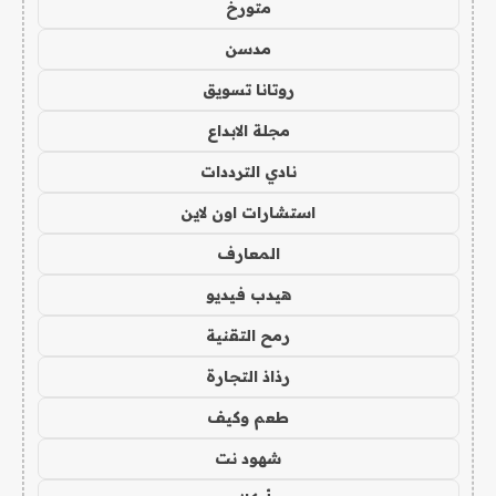
متورخ
مدسن
روتانا تسويق
مجلة الابداع
نادي الترددات
استشارات اون لاين
المعارف
هيدب فيديو
رمح التقنية
رذاذ التجارة
طعم وكيف
شهود نت