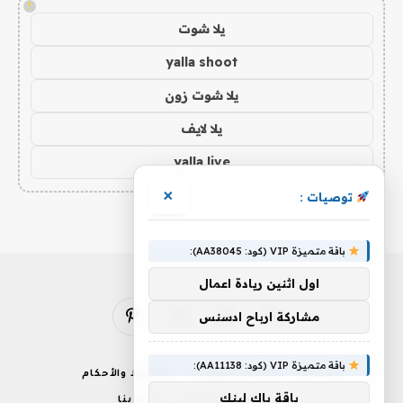
!
يلا شوت
yalla shoot
يلا شوت زون
يلا لايف
yalla live
×
توصيات :
باقة متميزة VIP (كود: AA38045):
اول اثنين ريادة اعمال
مشاركة ارباح ادسنس
فيسبوك
X
الانستغرام
بينتيريست
(Twitter)
باقة متميزة VIP (كود: AA11138):
من نحن
إخلاء المسؤولية
الشروط والأحكام
باقة باك لينك
سياسة الخصوصية
اتصل بنا