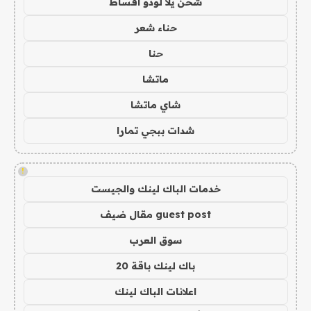
شحن يلا لودو اقساط
حناء شعر
حنا
ماتشا
شاي ماتشا
شدات ببجي تمارا
!
خدمات الباك لينك والجيست
guest post مقال ضيف
سوق العرب
باك لينك باقة 20
اعلانات الباك لينك