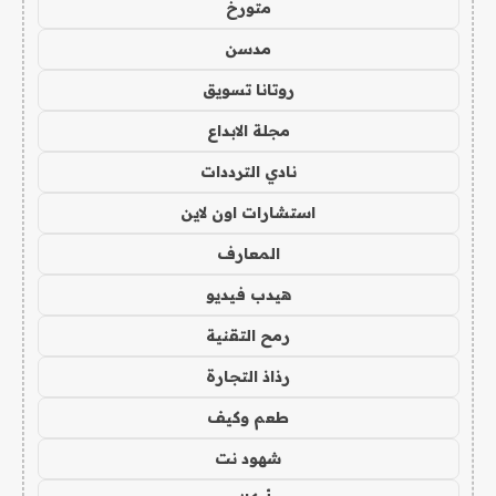
متورخ
مدسن
روتانا تسويق
مجلة الابداع
نادي الترددات
استشارات اون لاين
المعارف
هيدب فيديو
رمح التقنية
رذاذ التجارة
طعم وكيف
شهود نت