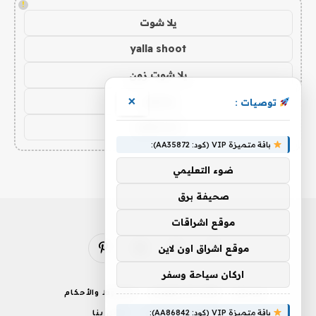
!
يلا شوت
yalla shoot
يلا شوت زون
يلا لايف
×
توصيات :
yalla live
باقة متميزة VIP (كود: AA35872):
ضوء التعليمي
صحيفة برق
موقع اشراقات
موقع اشراق اون لاين
فيسبوك
X
الانستغرام
بينتيريست
(Twitter)
اركان سياحة وسفر
من نحن
إخلاء المسؤولية
الشروط والأحكام
باقة متميزة VIP (كود: AA86842):
سياسة الخصوصية
اتصل بنا