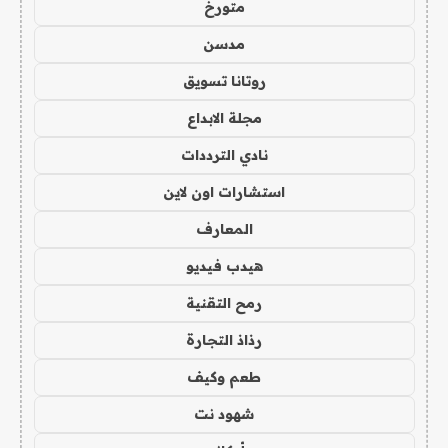
متورخ
مدسن
روتانا تسويق
مجلة الابداع
نادي الترددات
استشارات اون لاين
المعارف
هيدب فيديو
رمح التقنية
رذاذ التجارة
طعم وكيف
شهود نت