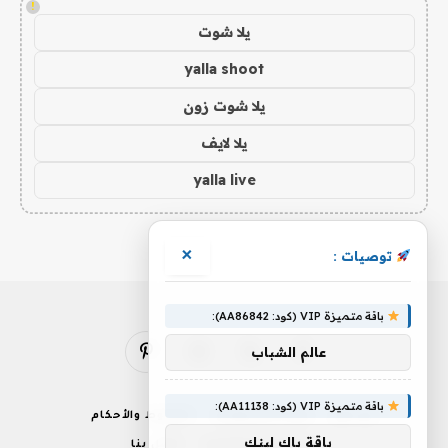
!
يلا شوت
yalla shoot
يلا شوت زون
يلا لايف
yalla live
×
توصيات :
باقة متميزة VIP (كود: AA86842):
عالم الشباب
فيسبوك
X
الانستغرام
بينتيريست
(Twitter)
باقة متميزة VIP (كود: AA11138):
من نحن
إخلاء المسؤولية
الشروط والأحكام
باقة باك لينك
سياسة الخصوصية
اتصل بنا