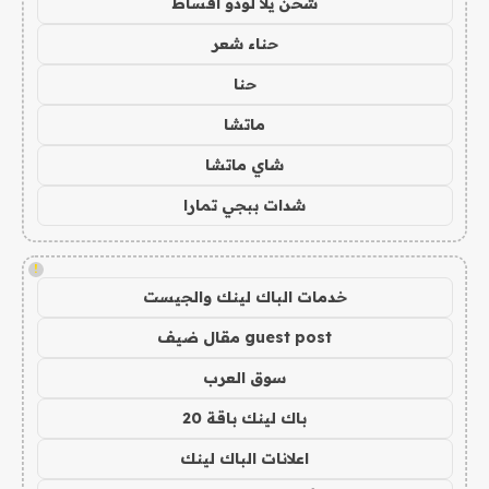
شحن يلا لودو اقساط
حناء شعر
حنا
ماتشا
شاي ماتشا
شدات ببجي تمارا
!
خدمات الباك لينك والجيست
guest post مقال ضيف
سوق العرب
باك لينك باقة 20
اعلانات الباك لينك