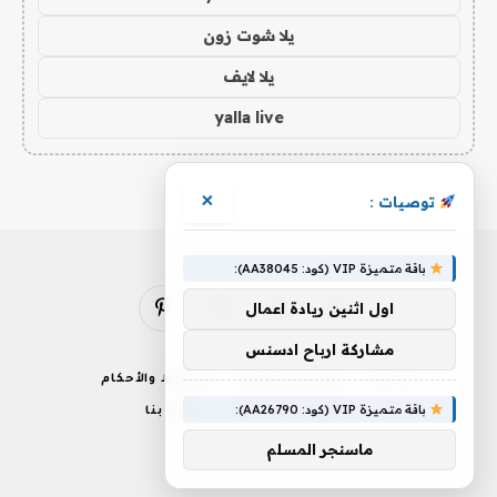
يلا شوت زون
يلا لايف
yalla live
×
توصيات :
باقة متميزة VIP (كود: AA38045):
اول اثنين ريادة اعمال
فيسبوك
X
الانستغرام
بينتيريست
(Twitter)
مشاركة ارباح ادسنس
من نحن
إخلاء المسؤولية
الشروط والأحكام
باقة متميزة VIP (كود: AA26790):
سياسة الخصوصية
اتصل بنا
ماسنجر المسلم