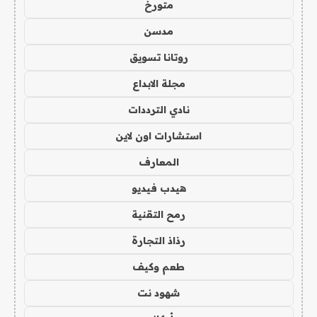
متورخ
مدسن
روتانا تسويق
مجلة الابداع
نادي الترددات
استشارات اون لاين
المعارف
هيدب فيديو
رمح التقنية
رذاذ التجارة
طعم وكيف
شهود نت