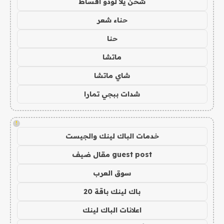
شحن يلا لودو اقساط
حناء شعر
حنا
ماتشا
شاي ماتشا
شدات ببجي تمارا
!
خدمات الباك لينك والجيست
guest post مقال ضيف
سوق العرب
باك لينك باقة 20
اعلانات الباك لينك