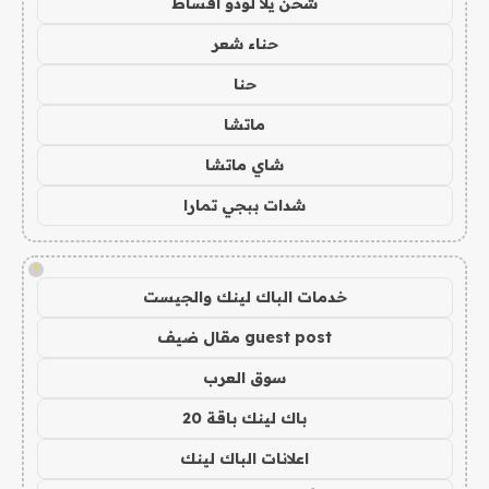
شحن يلا لودو اقساط
حناء شعر
حنا
ماتشا
شاي ماتشا
شدات ببجي تمارا
!
خدمات الباك لينك والجيست
guest post مقال ضيف
سوق العرب
باك لينك باقة 20
اعلانات الباك لينك