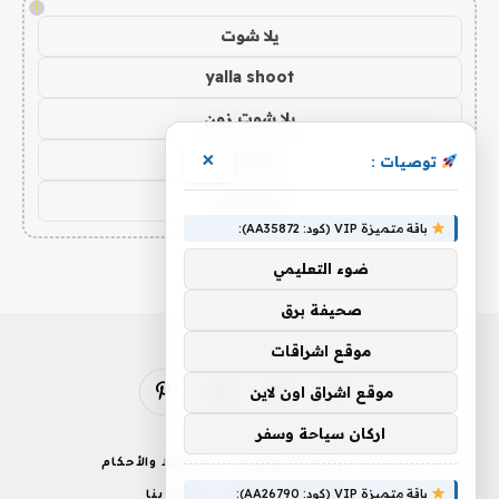
!
يلا شوت
yalla shoot
يلا شوت زون
يلا لايف
×
توصيات :
yalla live
باقة متميزة VIP (كود: AA35872):
ضوء التعليمي
صحيفة برق
موقع اشراقات
موقع اشراق اون لاين
فيسبوك
X
الانستغرام
بينتيريست
(Twitter)
اركان سياحة وسفر
من نحن
إخلاء المسؤولية
الشروط والأحكام
باقة متميزة VIP (كود: AA26790):
سياسة الخصوصية
اتصل بنا