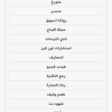
متورخ
مدسن
روتانا تسويق
مجلة الابداع
نادي الترددات
استشارات اون لاين
المعارف
هيدب فيديو
رمح التقنية
رذاذ التجارة
طعم وكيف
شهود نت