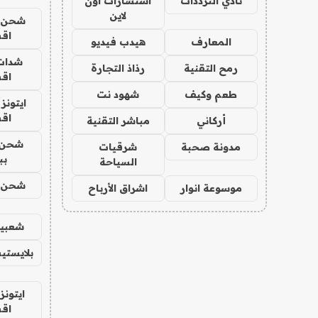
نادي الترددات
استشارات اون
لاين
شحن يل
اق
المعارف
هيدب فيديو
شدات
رمح التقنية
رذاذ التجارة
اق
طعم وكيف
شهود نت
ايتونز
اق
أركاني
مباشر التقنية
شحن 
مدونة صحبة
شرقيات
بب
السياحة
شحن يل
موسوعة انوار
اشراق الأرباح
شعبية
بلايستي
ايتونز
اق