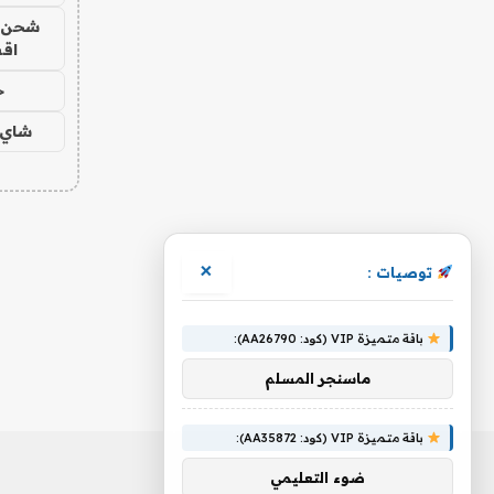
شحن يل
اق
ح
شاي 
×
توصيات :
باقة متميزة VIP (كود: AA26790):
ماسنجر المسلم
باقة متميزة VIP (كود: AA35872):
ضوء التعليمي