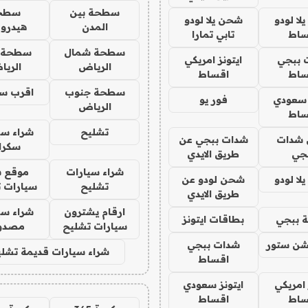
سطحة بين
سطح
ا لودو
شحن يلا لودو
المدن
هيدرو
ساط
تابي تمارا
سطحة شمال
سطحة 
 ببجي
ايتونز امريكي
الرياض
الري
ساط
اقساط
سطحة جنوب
اقرب س
 سعودي
فور يو
الرياض
ساط
تشليح
شراء سي
شدات
شدات ببجي عن
سكرا
جي
طريق الايدي
شراء سيارات
موقع ش
ا لودو
شحن لودو عن
تشليح
سيارات 
طريق الايدي
ارقام يشترون
شراء سي
 ببجي
بطاقات ايتونز
سيارات تشليح
مصدو
شن ستور
شدات ببجي
شراء سيارات قديمة تشلي
اقساط
 امريكي
ايتونز سعودي
ساط
اقساط