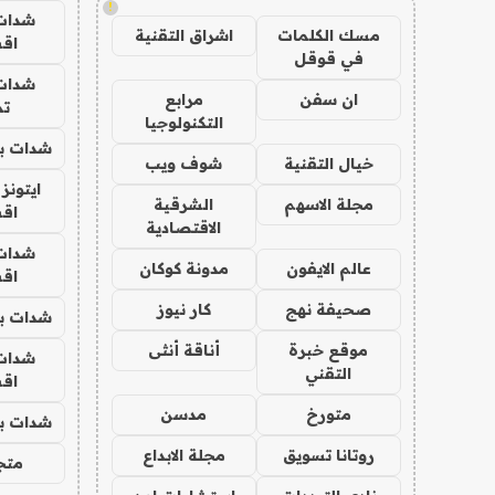
!
شدات
مسك الكلمات
اشراق التقنية
اق
في قوقل
شدات
ان سفن
مرابع
تم
التكنولوجيا
شدات بب
خيال التقنية
شوف ويب
ايتونز
مجلة الاسهم
الشرقية
اق
الاقتصادية
شدات
عالم الايفون
مدونة كوكان
اق
صحيفة نهج
كار نيوز
شدات بب
موقع خبرة
أناقة أنثى
شدات
التقني
اق
متورخ
مدسن
شدات بب
روتانا تسويق
مجلة الابداع
متجر 