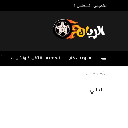
الخميس, أغسطس 6
منوعات كار
المعدات الثقيلة والآليات
أ
الرئيسية
»
لداني
لداني