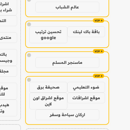
اشراق
عالم الشباب
شراء با
الت
!
باقة باك لينك
تحسين ترتيب
منتدى 
google
باك 
!
وجيست
ماسنجر المسلم
مجلة 
!
ضوء التعليمي
صحيفة برق
موقع
للت
موقع اشراقات
موقع اشراق اون
لاين
هيدب
وتر
اركان سياحة وسفر