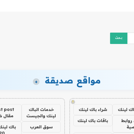
مواقع صديقة
+
!
اك لينك
شراء باك لينك
خدمات الباك
t post
لينك والجيست
مقال 
روابط
باقات باك لينك
ية
سوق العرب
باك لينك
20