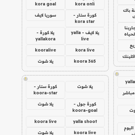
kora goal
kora onli
ة باك
كورة ستار -
سوريا لايف
ك
kora star
اربنا
يلا لايف - yalla
يلا كورة -
لحياه
yallakora
live
يع
kooralive
kora live
اكلينك
koora 365
يلا شوت
!
!
yall
يلا شوت
كورة ستار -
مباشر
koora-star
كورة جول -
يلا شوت
وت
koora-goal
koora live
yalla shoot
اليوم
koora live
يلا شوت
ر