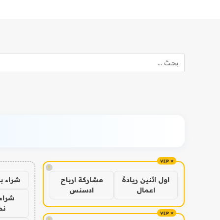
!
شراء ب
اول اثنين ريادة
مشاركة ارباح
اعمال
ادسنس
شراء 
نص
!