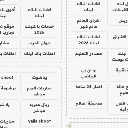
 لنك،
اعلانات الباك
كلينكات
لينك
اعلانات الباك
أقوى باق
لينك
لين
دريس
اشراق العالم
عالم كبير
خدمات با كلينك
موقع تج
2026
تجارب ا
الاشراق
اعلانات الباك
لينك 2026
ديوان العرب
مشار
لينك
مصادر التعليم
اعلانات باك لينك
اعلانات ب
 بوست
تقنية
يو ان بي
الرياضي
يلا شوت
a shoot
 حالة
اخبار 24 ساعة
مباريات اليوم
برشلونة 
عليم
مباشر
 فنون
صحيفة العالم
ريال مدريد
يلا ش
فيه
مباشر
yalla shoot
مباريات 
!
مباش