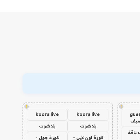
!
!
koora live
koora live
gues
ضيف
يلا شوت
يلا شوت
 باقة
كورة اون لاين -
كورة جول -