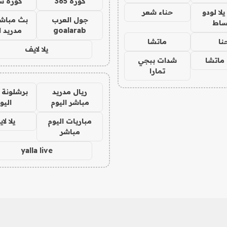
كورة 365
كورة س
ا لودو
حناء شعر
جول العرب
بث مباشر
ساط
goalarab
مدريد ا
نا
ماتشا
يلا لايف
ماتشا
شدات ببجي
تمارا
ريال مدريد
برشلونة 
مباشر اليوم
اليو
مباريات اليوم
يلا لا
مباشر
yalla live