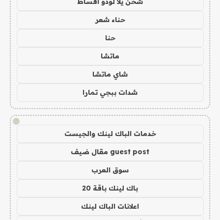
شحن يلا لودو اقساط
حناء شعر
حنا
ماتشا
شاي ماتشا
شدات ببجي تمارا
!
خدمات الباك لينك والجيست
guest post مقال ضيف
سوق العرب
باك لينك باقة 20
اعلانات الباك لينك