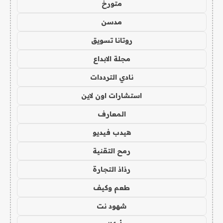
متورخ
مدسن
روتانا تسويق
مجلة الابداع
نادي الترددات
استشارات اون لاين
المعارف
هيدب فيديو
رمح التقنية
رذاذ التجارة
طعم وكيف
شهود نت