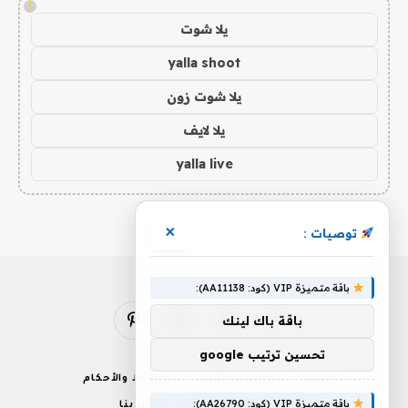
!
يلا شوت
yalla shoot
يلا شوت زون
يلا لايف
yalla live
×
توصيات :
باقة متميزة VIP (كود: AA11138):
باقة باك لينك
فيسبوك
X
الانستغرام
بينتيريست
(Twitter)
تحسين ترتيب google
من نحن
إخلاء المسؤولية
الشروط والأحكام
باقة متميزة VIP (كود: AA26790):
سياسة الخصوصية
اتصل بنا