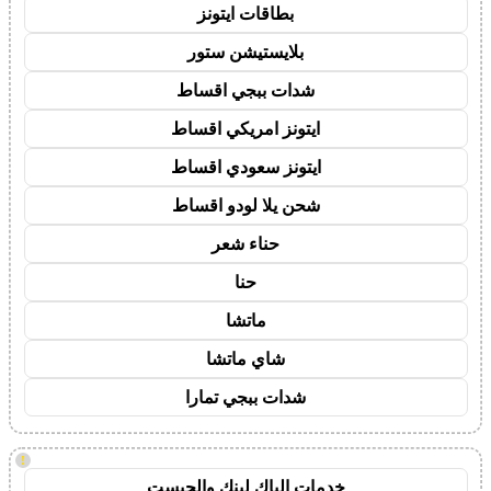
بطاقات ايتونز
بلايستيشن ستور
شدات ببجي اقساط
ايتونز امريكي اقساط
ايتونز سعودي اقساط
شحن يلا لودو اقساط
حناء شعر
حنا
ماتشا
شاي ماتشا
شدات ببجي تمارا
!
خدمات الباك لينك والجيست