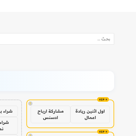
!
شراء ب
اول اثنين ريادة
مشاركة ارباح
اعمال
ادسنس
شراء 
نص
!