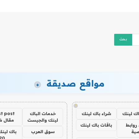
مواقع صديقة
+
!
اك لينك
شراء باك لينك
خدمات الباك
t post
لينك والجيست
مقال 
روابط
باقات باك لينك
ية
سوق العرب
باك لينك
20