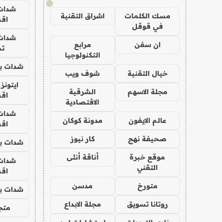
!
شدات
مسك الكلمات
اشراق التقنية
اق
في قوقل
شدات
ان سفن
مرابع
تم
التكنولوجيا
شدات بب
خيال التقنية
شوف ويب
ايتونز
مجلة الاسهم
الشرقية
اق
الاقتصادية
شدات
عالم الايفون
مدونة كوكان
اق
صحيفة نهج
كار نيوز
شدات بب
موقع خبرة
أناقة أنثى
شدات
التقني
اق
متورخ
مدسن
شدات بب
روتانا تسويق
مجلة الابداع
متجر 