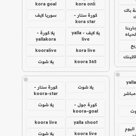
kora goal
kora onli
ة باك
كورة ستار -
سوريا لايف
ك
kora star
اربنا
يلا لايف - yalla
يلا كورة -
لحياه
yallakora
live
يع
kooralive
kora live
اكلينك
koora 365
يلا شوت
!
!
yall
يلا شوت
كورة ستار -
مباشر
koora-star
كورة جول -
يلا شوت
وت
koora-goal
koora live
yalla shoot
اليوم
koora live
يلا شوت
ر