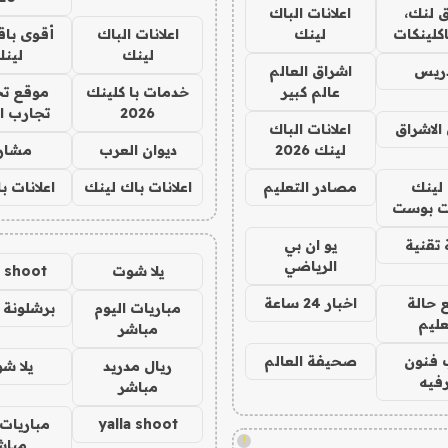
 لنك،
اعلانات الباك
كلينكات
لينك
اعلانات الباك
أقوى باق
لينك
لين
دريس
اشراق العالم
عالم كبير
خدمات با كلينك
موقع تج
2026
تجارب ا
الاشراق
اعلانات الباك
لينك 2026
ديوان العرب
مشار
لينك
مصادر التعليم
اعلانات باك لينك
اعلانات ب
 بوست
تقنية
يو ان بي
الرياضي
يلا شوت
a shoot
 حالة
اخبار 24 ساعة
مباريات اليوم
برشلونة 
عليم
مباشر
 فنون
صحيفة العالم
ريال مدريد
يلا ش
فيه
مباشر
yalla shoot
مباريات 
!
مباش