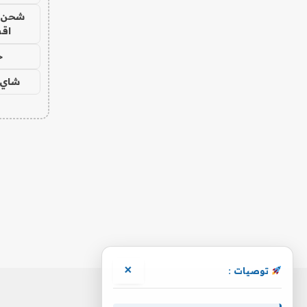
شحن يل
اق
ح
شاي 
×
توصيات :