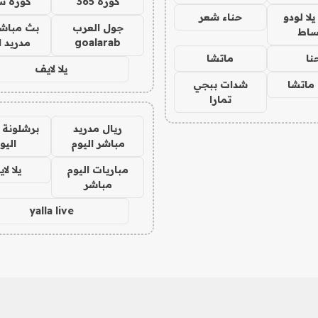
كورة 365
كورة س
ا لودو
حناء شعر
جول العرب
بث مباشر
ساط
goalarab
مدريد ا
نا
ماتشا
يلا لايف
ماتشا
شدات ببجي
تمارا
ريال مدريد
برشلونة 
مباشر اليوم
اليو
مباريات اليوم
يلا لا
مباشر
yalla live