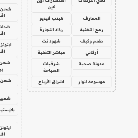
نادي الترددات
استشارات اون
لاين
شحن يل
اق
المعارف
هيدب فيديو
شدات
رمح التقنية
رذاذ التجارة
اق
طعم وكيف
شهود نت
ايتونز
اق
أركاني
مباشر التقنية
شحن 
مدونة صحبة
شرقيات
بب
السياحة
شحن يل
موسوعة انوار
اشراق الأرباح
شعبية
بلايستي
ايتونز
اق