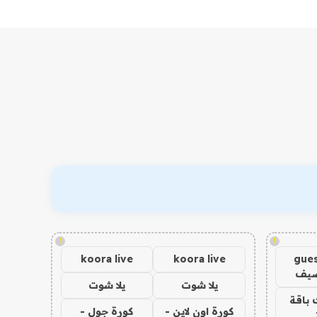
!
!
koora live
koora live
gues
ضيف
يلا شوت
يلا شوت
 باقة
كورة اون لاين -
كورة جول -