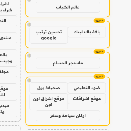
اشراق
عالم الشباب
شراء با
الت
!
باقة باك لينك
تحسين ترتيب
منتدى 
google
باك 
!
وجيست
ماسنجر المسلم
مجلة 
!
ضوء التعليمي
صحيفة برق
موقع
للت
موقع اشراقات
موقع اشراق اون
لاين
هيدب
وتر
اركان سياحة وسفر