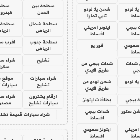
سطحة بين
سطح
ا لودو
شحن يلا لودو
المدن
هيدرو
ساط
تابي تمارا
سطحة شمال
سطحة 
 ببجي
ايتونز امريكي
الرياض
الري
ساط
اقساط
سطحة جنوب
اقرب س
 سعودي
فور يو
الرياض
ساط
تشليح
شراء سي
شدات
شدات ببجي عن
سكرا
جي
طريق الايدي
شراء سيارات
موقع ش
ا لودو
شحن لودو عن
تشليح
سيارات 
طريق الايدي
ارقام يشترون
شراء سي
 ببجي
بطاقات ايتونز
سيارات تشليح
مصدو
شن ستور
شدات ببجي
شراء سيارات قديمة تشلي
اقساط
 امريكي
ايتونز سعودي
ساط
اقساط