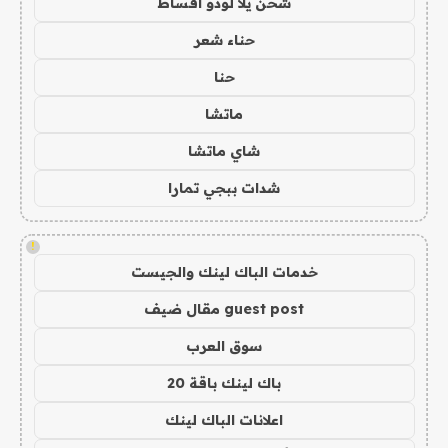
شحن يلا لودو اقساط
حناء شعر
حنا
ماتشا
شاي ماتشا
شدات ببجي تمارا
!
خدمات الباك لينك والجيست
guest post مقال ضيف
سوق العرب
باك لينك باقة 20
اعلانات الباك لينك