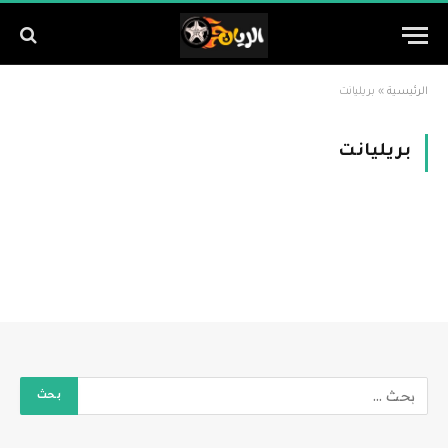
الرئيسية
»
بريليانت
بريليانت