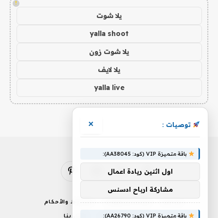
!
يلا شوت
yalla shoot
يلا شوت زون
يلا لايف
yalla live
×
توصيات :
باقة متميزة VIP (كود: AA38045):
اول اثنين ريادة اعمال
فيسبوك
X
الانستغرام
بينتيريست
(Twitter)
مشاركة ارباح ادسنس
من نحن
إخلاء المسؤولية
الشروط والأحكام
باقة متميزة VIP (كود: AA26790):
سياسة الخصوصية
اتصل بنا