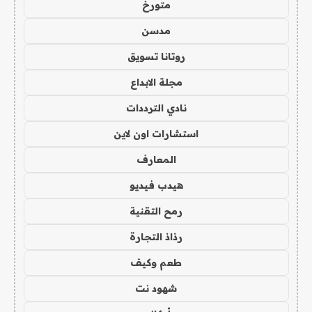
متورخ
مدسن
روتانا تسويق
مجلة الابداع
نادي الترددات
استشارات اون لاين
المعارف
هيدب فيديو
رمح التقنية
رذاذ التجارة
طعم وكيف
شهود نت