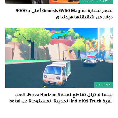
أخبار وتجارب السيارات
سعر سيارة Genesis GV60 Magma أغلى بـ 9000
دولار من شقيقتها هيونداي
منوعات كار
بينما لا تزال تقاطع لعبة Forza Horizon 6، العب
لعبة Indie Kei Truck الجديدة المستوحاة من Isekai