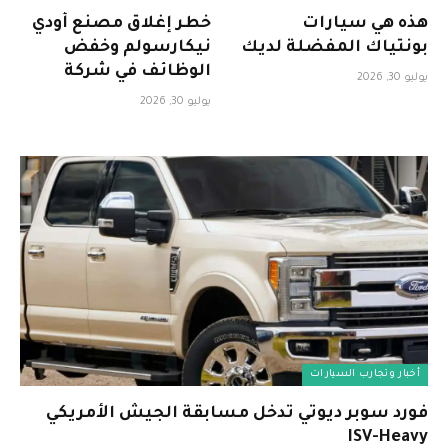
هذه هي سيارات
خطر إغلاق مصنع أودي
بونتياك المفضلة لديك
نيكارسولم وخفض
الوظائف في شركة
يوليو 30, 2026
فولكس فاجن
يوليو 30, 2026
أخبار وتجارب السيارات
فورد سوبر ديوتي تدخل مسابقة الجيش الأمريكي
ISV-Heavy