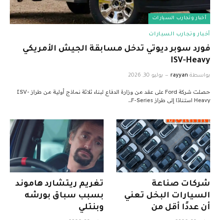
أخبار وتجارب السيارات
أخبار وتجارب السيارات
فورد سوبر ديوتي تدخل مسابقة الجيش الأمريكي
ISV-Heavy
بواسطة
rayyan
يوليو 30, 2026
حصلت شركة Ford على عقد من وزارة الدفاع لبناء ثلاثة نماذج أولية من طراز ISV-
Heavy استنادًا إلى طراز F-Series…
شركات صناعة
تغريم ريتشارد هاموند
السيارات البخل تعني
بسبب سباق بورشه
أن عددًا أقل من
وبنتلي
المتسوقين يقومون