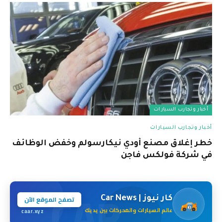
أخبار وتجارب السيارات
أخبار وتجارب السيارات
خطر إغلاق مصنع أودي نيكارسولم وخفض الوظائف
في شركة فولكس فاجن
CAR
تصفح الموقع الآن
كار نيوز | Car News
عالم السيارات والمحركات بين يديك
caar.xyz