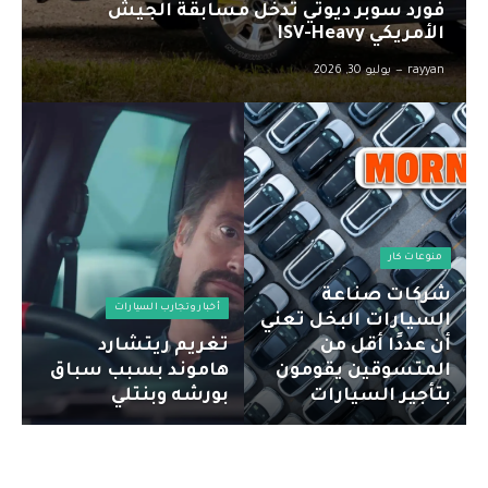
فورد سوبر ديوتي تدخل مسابقة الجيش
الأمريكي ISV-Heavy
rayyan
يوليو 30, 2026
منوعات كار
شركات صناعة
أخبار وتجارب السيارات
السيارات البخل تعني
أن عددًا أقل من
تغريم ريتشارد
المتسوقين يقومون
هاموند بسبب سباق
بتأجير السيارات
بورشه وبنتلي