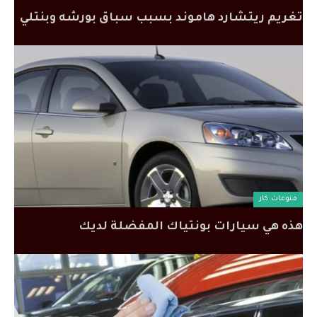
تغريم ريتشارد هاموند بسبب سباق بورشه وبنتلي
منوعات كار
هذه هي سيارات بونتياك المفضلة لديك