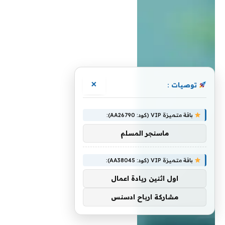
×
توصيات :
باقة متميزة VIP (كود: AA26790):
ماسنجر المسلم
باقة متميزة VIP (كود: AA38045):
اول اثنين ريادة اعمال
مشاركة ارباح ادسنس