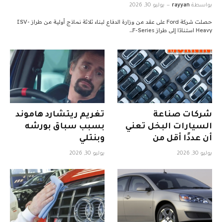
بواسطة
rayyan
يوليو 30, 2026
حصلت شركة Ford على عقد من وزارة الدفاع لبناء ثلاثة نماذج أولية من طراز ISV-
Heavy استنادًا إلى طراز F-Series…
شركات صناعة
تغريم ريتشارد هاموند
السيارات البخل تعني
بسبب سباق بورشه
أن عددًا أقل من
وبنتلي
المتسوقين يقومون
يوليو 30, 2026
يوليو 30, 2026
بتأجير السيارات