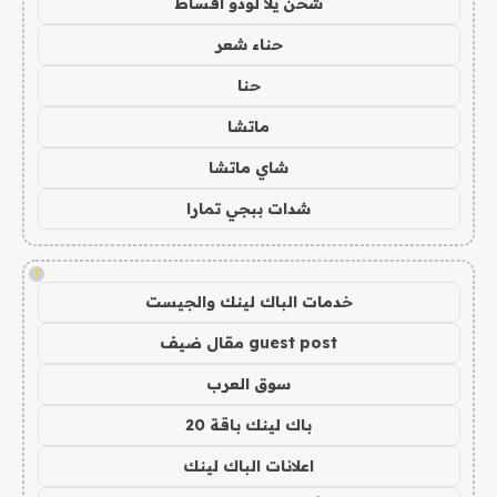
شحن يلا لودو اقساط
حناء شعر
حنا
ماتشا
شاي ماتشا
شدات ببجي تمارا
!
خدمات الباك لينك والجيست
guest post مقال ضيف
سوق العرب
باك لينك باقة 20
اعلانات الباك لينك