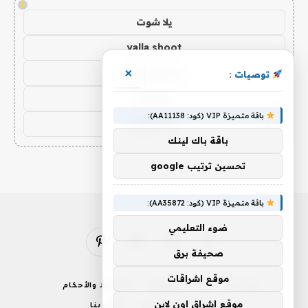
!
يلا شوت
yalla shoot
يلا شوت زون
×
توصيات :
يلا لايف
باقة متميزة VIP (كود: AA11138):
yalla live
باقة باك لينك
تحسين ترتيب google
باقة متميزة VIP (كود: AA35872):
ضوء التعليمي
فيسبوك
X
الانستغرام
بينتيريست
صحيفة برق
(Twitter)
موقع اشراقات
من نحن
إخلاء المسؤولية
الشروط والأحكام
موقع اشراق اون لاين
سياسة الخصوصية
اتصل بنا