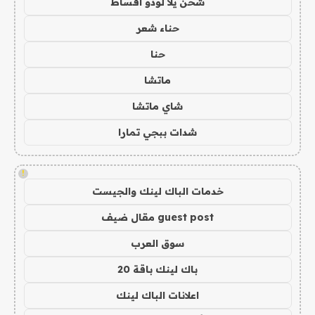
شحن يلا لودو اقساط
حناء شعر
حنا
ماتشا
شاي ماتشا
شدات ببجي تمارا
!
خدمات الباك لينك والجيست
guest post مقال ضيف
سوق العرب
باك لينك باقة 20
اعلانات الباك لينك