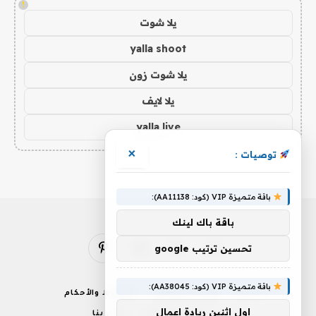
!
يلا شوت
yalla shoot
يلا شوت زون
يلا لايف
yalla live
×
توصيات :
باقة متميزة VIP (كود: AA11138):
باقة باك لينك
تحسين ترتيب google
فيسبوك
X
الانستغرام
بينتيريست
(Twitter)
باقة متميزة VIP (كود: AA38045):
من نحن
إخلاء المسؤولية
الشروط والأحكام
اول اثنين ريادة اعمال
سياسة الخصوصية
اتصل بنا