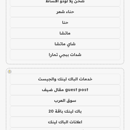
شحن يلا لودو اقساط
حناء شعر
حنا
ماتشا
شاي ماتشا
شدات ببجي تمارا
!
خدمات الباك لينك والجيست
guest post مقال ضيف
سوق العرب
باك لينك باقة 20
اعلانات الباك لينك