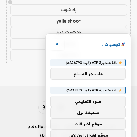
!
يلا شوت
yalla shoot
يلا شوت زون
يلا لايف
×
توصيات :
yalla live
باقة متميزة VIP (كود: AA26790):
ماسنجر المسلم
باقة متميزة VIP (كود: AA35872):
ضوء التعليمي
فيسبوك
X
الانستغرام
بينتيريست
صحيفة برق
(Twitter)
موقع اشراقات
من نحن
إخلاء المسؤولية
الشروط والأحكام
موقع اشراق اون لاين
سياسة الخصوصية
اتصل بنا