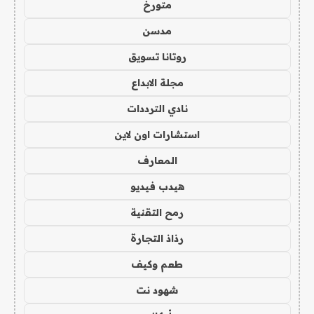
متورخ
مدسن
روتانا تسويق
مجلة الابداع
نادي الترددات
استشارات اون لاين
المعارف
هيدب فيديو
رمح التقنية
رذاذ التجارة
طعم وكيف
شهود نت