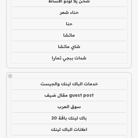
شحن يلا لودو اقساط
حناء شعر
حنا
ماتشا
شاي ماتشا
شدات ببجي تمارا
!
خدمات الباك لينك والجيست
guest post مقال ضيف
سوق العرب
باك لينك باقة 20
اعلانات الباك لينك