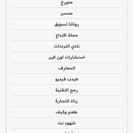
متورخ
مدسن
روتانا تسويق
مجلة الابداع
نادي الترددات
استشارات اون لاين
المعارف
هيدب فيديو
رمح التقنية
رذاذ التجارة
طعم وكيف
شهود نت