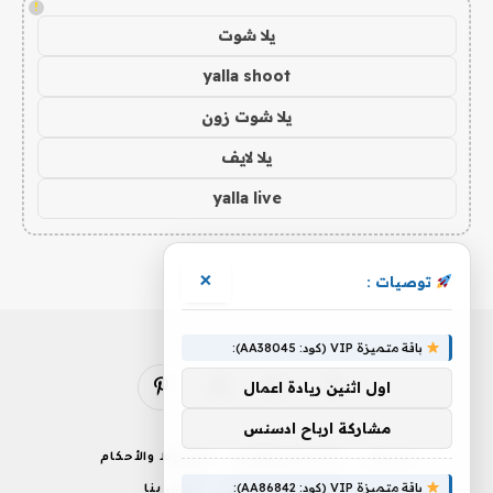
!
يلا شوت
yalla shoot
يلا شوت زون
يلا لايف
yalla live
×
توصيات :
باقة متميزة VIP (كود: AA38045):
اول اثنين ريادة اعمال
فيسبوك
X
الانستغرام
بينتيريست
(Twitter)
مشاركة ارباح ادسنس
من نحن
إخلاء المسؤولية
الشروط والأحكام
باقة متميزة VIP (كود: AA86842):
سياسة الخصوصية
اتصل بنا