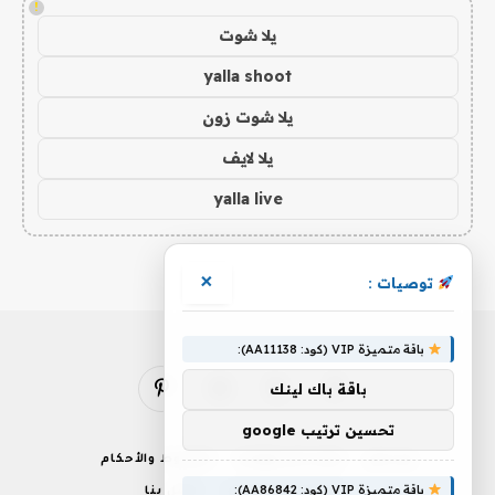
!
يلا شوت
yalla shoot
يلا شوت زون
يلا لايف
yalla live
×
توصيات :
باقة متميزة VIP (كود: AA11138):
باقة باك لينك
فيسبوك
X
الانستغرام
بينتيريست
(Twitter)
تحسين ترتيب google
من نحن
إخلاء المسؤولية
الشروط والأحكام
باقة متميزة VIP (كود: AA86842):
سياسة الخصوصية
اتصل بنا