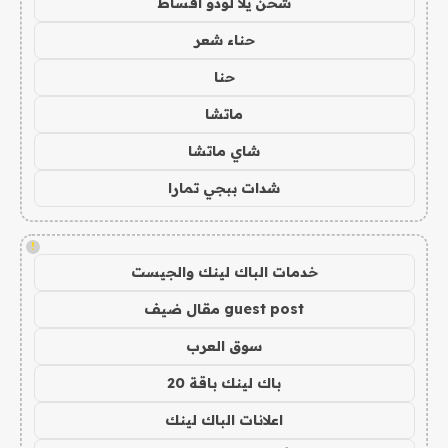
شحن يلا لودو اقساط
حناء شعر
حنا
ماتشا
شاي ماتشا
شدات ببجي تمارا
!
خدمات الباك لينك والجيست
guest post مقال ضيف
سوق العرب
باك لينك باقة 20
اعلانات الباك لينك