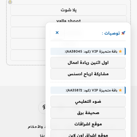
!
يلا شوت
yalla shoot
يلا شوت زون
×
توصيات :
يلا لايف
باقة متميزة VIP (كود: AA38045):
yalla live
اول اثنين ريادة اعمال
مشاركة ارباح ادسنس
باقة متميزة VIP (كود: AA35872):
ضوء التعليمي
فيسبوك
X
الانستغرام
بينتيريست
صحيفة برق
(Twitter)
موقع اشراقات
من نحن
إخلاء المسؤولية
الشروط والأحكام
موقع اشراق اون لاين
سياسة الخصوصية
اتصل بنا