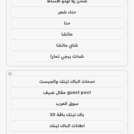
شحن يلا لودو اقساط
حناء شعر
حنا
ماتشا
شاي ماتشا
شدات ببجي تمارا
!
خدمات الباك لينك والجيست
guest post مقال ضيف
سوق العرب
باك لينك باقة 20
اعلانات الباك لينك