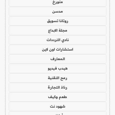
متورخ
مدسن
روتانا تسويق
مجلة الابداع
نادي الترددات
استشارات اون لاين
المعارف
هيدب فيديو
رمح التقنية
رذاذ التجارة
طعم وكيف
شهود نت