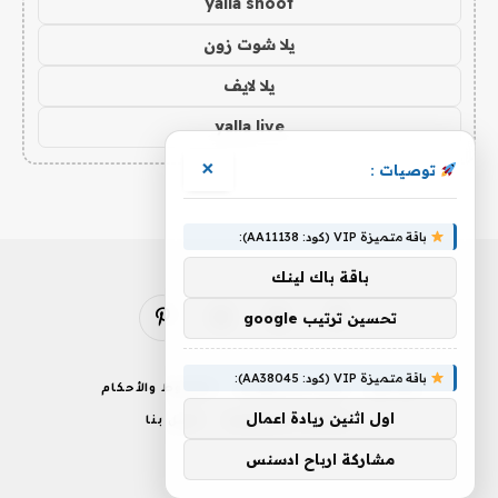
yalla shoot
يلا شوت زون
يلا لايف
yalla live
×
توصيات :
باقة متميزة VIP (كود: AA11138):
باقة باك لينك
تحسين ترتيب google
فيسبوك
X
الانستغرام
بينتيريست
(Twitter)
باقة متميزة VIP (كود: AA38045):
من نحن
إخلاء المسؤولية
الشروط والأحكام
اول اثنين ريادة اعمال
سياسة الخصوصية
اتصل بنا
مشاركة ارباح ادسنس