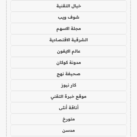
خيال التقنية
شوف ويب
مجلة الاسهم
الشرقية الاقتصادية
عالم الايفون
مدونة كوكان
صحيفة نهج
كار نيوز
موقع خبرة التقني
أناقة أنثى
متورخ
مدسن