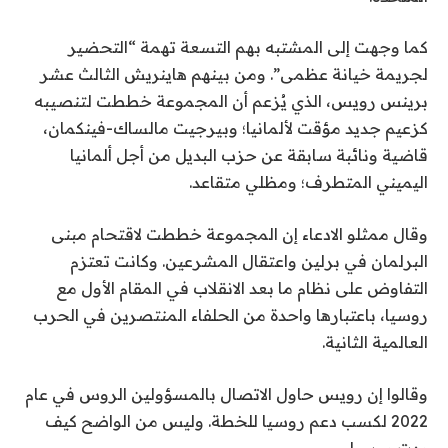
كما وجهت إلى المشتبه بهم التسعة تهمة “التحضير
لجريمة خيانة عظمى”. ومن بينهم هاينريش الثالث عشر
برينس رويس، الذي يُزعم أن المجموعة خططت لتنصيبه
كزعيم جديد مؤقت لألمانيا؛ وبيرجيت مالساك-فينكمان،
قاضية ونائبة سابقة عن حزب البديل من أجل ألمانيا
اليميني المتطرف؛ ومظلي متقاعد.
وقال ممثلو الادعاء إن المجموعة خططت لاقتحام مبنى
البرلمان في برلين واعتقال المشرعين. وكانت تعتزم
التفاوض على نظام ما بعد الانقلاب في المقام الأول مع
روسيا، باعتبارها واحدة من الحلفاء المنتصرين في الحرب
العالمية الثانية.
وقالوا إن رويس حاول الاتصال بالمسؤولين الروس في عام
2022 لكسب دعم روسيا للخطة. وليس من الواضح كيف
ردت روسيا.