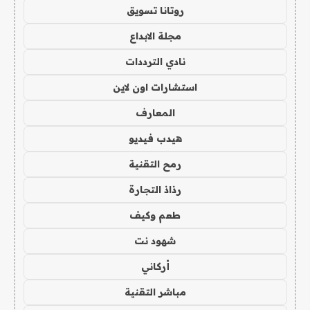
روتانا تسويق
مجلة الابداع
نادي الترددات
استشارات اون لاين
المعارف
هيدب فيديو
رمح التقنية
رذاذ التجارة
طعم وكيف
شهود نت
أركاني
مباشر التقنية