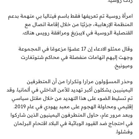
امرأة روسية تم تعريفها فقط باسم فيتاليا بي متهمة بدعم
المنظمة الإرهابية، جزئيًا من خلال إقامة اتصال مع
القنصلية الروسية في لايبزيغ ومرافقة رويس هناك.
وقال ممثلو الادعاء إن 17 عضوًا مزعومًا في المجموعة
وجهت إليهم اتهامات منفصلة في محاكم شتوتغارت
وميونيخ.
وحذر المسؤولون مرارا وتكرارا من أن المتطرفين
اليمينيين يشكلون أكبر تهديد للأمن الداخلي في ألمانيا. وقد
تم تسليط الضوء على هذا التهديد من خلال مقتل سياسي
إقليمي ومحاولة الهجوم على معبد يهودي في عام 2019.
وبعد مرور عام، حاول المتطرفون اليمينيون الذين شاركوا
في احتجاج ضد القيود الوبائية في البلاد اقتحام البرلمان
وفشلوا.