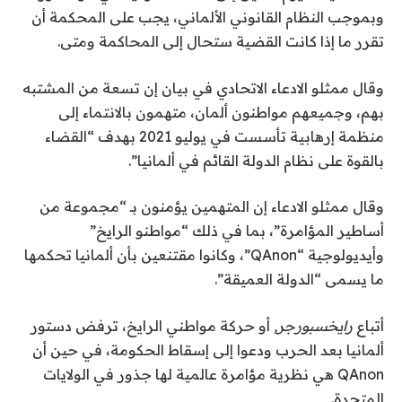
وبموجب النظام القانوني الألماني، يجب على المحكمة أن
تقرر ما إذا كانت القضية ستحال إلى المحاكمة ومتى.
وقال ممثلو الادعاء الاتحادي في بيان إن تسعة من المشتبه
بهم، وجميعهم مواطنون ألمان، متهمون بالانتماء إلى
منظمة إرهابية تأسست في يوليو 2021 بهدف “القضاء
بالقوة على نظام الدولة القائم في ألمانيا”.
وقال ممثلو الادعاء إن المتهمين يؤمنون بـ “مجموعة من
أساطير المؤامرة”، بما في ذلك “مواطنو الرايخ”
وأيديولوجية “QAnon”، وكانوا مقتنعين بأن ألمانيا تحكمها
ما يسمى “الدولة العميقة”.
أتباع
رايخسبورجر,
أو حركة مواطني الرايخ، ترفض دستور
ألمانيا بعد الحرب ودعوا إلى إسقاط الحكومة، في حين أن
QAnon هي نظرية مؤامرة عالمية لها جذور في الولايات
المتحدة.