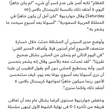
العظام” لكنه أصر على عدم كسر أي شيء. “لم يكن جاهزًا
اليوم، لا أعتقد ذلك بالنسبة لكريستال بالاس [on
Saturday] وقال جوارديولا: “لكن آمل أن يكون جاهزًا في
المملكة العربية السعودية”. “أسبوعًا بعد أسبوع سيحدد ما
يشعر به.”
وأوضح مدير السيتي أن المشكلة حدثت خلال خسارة
منتصف الأسبوع أمام أستون فيلا. وأضاف المدير الفني:
“في اليوم التالي لم يتمكن من المشي بشكل صحيح
تقريبًا”. “لقد تحدثت معه بالأمس وقال إنه يشعر بتحسن
كبير، وأنه يستطيع المشي دون ألم. يقول الطبيب إن علينا
أن نرى أسبوعًا بعد أسبوع، يومًا بعد يوم، كيف ستتحسن
الأمور. ربما سيكون جاهزًا لمواجهة كريستال بالاس، لا
أعتقد ذلك ولكننا سنرى”.
وخفض جوارديولا مستوى الرضا بشكل عام بعد أن تعافى
فريقه من تأخره 1-0 في نهاية الشوط الأول لينهي سلسلة