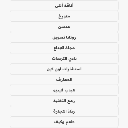
أناقة أنثى
متورخ
مدسن
روتانا تسويق
مجلة الابداع
نادي الترددات
استشارات اون لاين
المعارف
هيدب فيديو
رمح التقنية
رذاذ التجارة
طعم وكيف