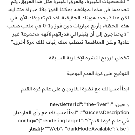
“الشخصيات الكبيرة، والفرق الكبيرة مثل هذا الفريق، يتم
تحديدها في هذه المواقف. يمكننا الفوز بـ18 مباراة متتالية،
لكن هذا لا يحدد هويتك الحقيقية. لقد تم تعريفك الآن، في
هذه اللحظة، بأربع مباريات دون فوز و1-0 في ملعب صعب.
“لا يحتاجون إلى أن يثبتوا لي قدراتهم لأنهم مجموعة غير
عادية ولكن المنافسة تتطلب منك إثبات ذلك مرة أخرى.”
تخطي ترويج النشرة الإخبارية السابقة
التوقيع على
كرة القدم اليومية
ابدأ أمسياتك مع نظرة الغارديان على عالم كرة القدم
راخين، “newsletterId”: “the-fiver”،
“successDescription”: “ابدأ أمسياتك مع رأي الغارديان
في عالم كرة القدم”}” config=”{“renderingTarget”:
“Web”، “darkModeAvailable”:false }”>
إشعار