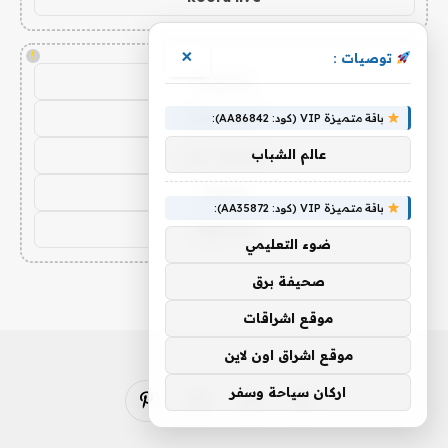
×
!
توصيات :
يلا شوت
yalla shoot
باقة متميزة VIP (كود: AA86842):
يلا شوت زون
عالم الشباب
يلا لايف
باقة متميزة VIP (كود: AA35872):
yalla live
ضوء التعليمي
صحيفة برق
موقع اشراقات
موقع اشراق اون لاين
اركان سياحة وسفر
فيسبوك
X
الانستغرام
بينتيريست
(Twitter)