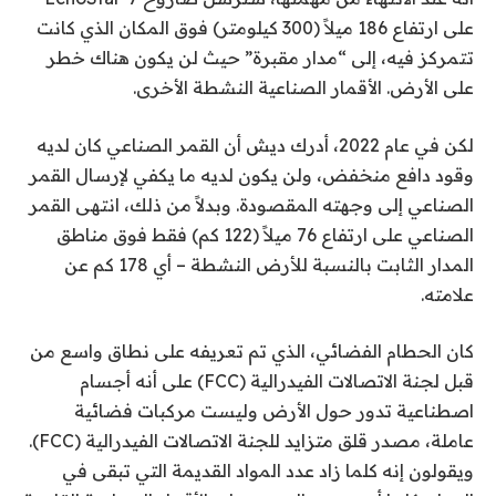
على ارتفاع 186 ميلاً (300 كيلومتر) فوق المكان الذي كانت
تتمركز فيه، إلى “مدار مقبرة” حيث لن يكون هناك خطر
على الأرض. الأقمار الصناعية النشطة الأخرى.
لكن في عام 2022، أدرك ديش أن القمر الصناعي كان لديه
وقود دافع منخفض، ولن يكون لديه ما يكفي لإرسال القمر
الصناعي إلى وجهته المقصودة. وبدلاً من ذلك، انتهى القمر
الصناعي على ارتفاع 76 ميلاً (122 كم) فقط فوق مناطق
المدار الثابت بالنسبة للأرض النشطة – أي 178 كم عن
علامته.
كان الحطام الفضائي، الذي تم تعريفه على نطاق واسع من
قبل لجنة الاتصالات الفيدرالية (FCC) على أنه أجسام
اصطناعية تدور حول الأرض وليست مركبات فضائية
عاملة، مصدر قلق متزايد للجنة الاتصالات الفيدرالية (FCC).
ويقولون إنه كلما زاد عدد المواد القديمة التي تبقى في