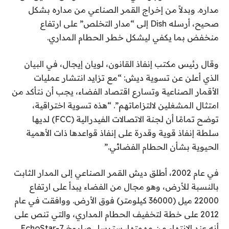
مداره. وبدلاً من إخراج القمر الصناعي من مداره بشكل
صحيح، أرسله Dish إلى “مدار التخلص” على ارتفاع
منخفض بما يكفي ليشكل خطر الحطام المداري.
وقال رئيس مكتب إنفاذ القانون، لويان إيجال، في البيان
الذي أعلن عن تسوية ديش: “مع تزايد انتشار عمليات
الأقمار الصناعية وتسارع اقتصاد الفضاء، يجب أن نتأكد من
امتثال المشغلين لالتزاماتهم”. “هذه تسوية اختراقية،
توضح تمامًا أن لجنة الاتصالات الفيدرالية (FCC) لديها
سلطة إنفاذ قوية وقدرة على إنفاذ قواعدها ذات الأهمية
الحيوية بشأن الحطام الفضائي.”
في عام 2002، أطلق ديش القمر الصناعي إلى المدار الثابت
بالنسبة للأرض، وهو مجال من الفضاء يبدأ على ارتفاع
22000 ميل (36000 كيلومتر) فوق الأرض. ووافقت في عام
2012 على خطة لتخفيف الحطام المداري، والتي تنص على
أنه عند الانتهاء من مهمتها، سترسل صاروخ EchoStar-7