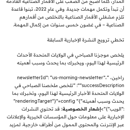
المدار، كلما أصبح من الصعب على الأقمار الصناعية القادمة
أن تبدأ وتكمل مهمات جديدة. وفي عام 2022، تبنوا قاعدة
تلزم مشغلي الأقمار الصناعية بالتخلص من أقمارهم
الصناعية – في غضون خمس سنوات من إكمال المهمة.
تخطي ترويج النشرة الإخبارية السابقة
يلخص موجزنا الصباحي في الولايات المتحدة الأحداث
الرئيسية لهذا اليوم، ويخبرك بما يحدث وسبب أهميته
راخين، “newsletterId”: “us-morning-newsletter”،
“successDescription”: “تلخص ملخصنا الصباحي في
الولايات المتحدة الأخبار الرئيسية لهذا اليوم، وتخبرك بما
يحدث وسبب أهميته”}” config=”{“renderingTarget”
:”الويب”}”>
إشعار الخصوصية:
قد تحتوي النشرات
الإخبارية على معلومات حول المؤسسات الخيرية والإعلانات
عبر الإنترنت والمحتوى الممول من أطراف خارجية. لمزيد