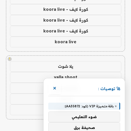
كورة لايف - koora live
كورة لايف - koora live
كورة لايف - koora live
koora live
!
يلا شوت
yalla shoot
يلا شوت زون
×
🚀 توصيات :
يلا لايف
⭐ باقة متميزة VIP (كود: AA35872):
yalla live
ضوء التعليمي
صحيفة برق