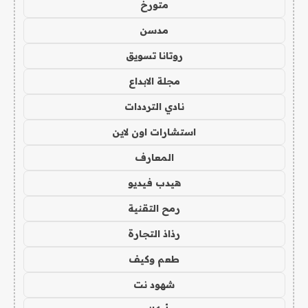
متورخ
مدسن
روتانا تسويق
مجلة الابداع
نادي الترددات
استشارات اون لاين
المعارف
هيدب فيديو
رمح التقنية
رذاذ التجارة
طعم وكيف
شهود نت