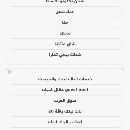
شحن يلا لودو اقساط
حناء شعر
حنا
ماتشا
شاي ماتشا
شدات ببجي تمارا
!
خدمات الباك لينك والجيست
guest post مقال ضيف
سوق العرب
باك لينك باقة 20
اعلانات الباك لينك