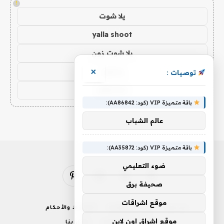
!
يلا شوت
yalla shoot
يلا شوت زون
يلا لايف
×
توصيات :
yalla live
باقة متميزة VIP (كود: AA86842):
عالم الشباب
باقة متميزة VIP (كود: AA35872):
ضوء التعليمي
فيسبوك
X
الانستغرام
بينتيريست
صحيفة برق
(Twitter)
موقع اشراقات
من نحن
إخلاء المسؤولية
الشروط والأحكام
موقع اشراق اون لاين
سياسة الخصوصية
اتصل بنا