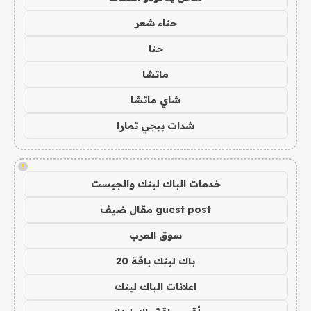
حناء شعر
حنا
ماتشا
شاي ماتشا
شدات ببجي تمارا
!
خدمات الباك لينك والجيست
guest post مقال ضيف
سوق العرب
باك لينك باقة 20
اعلانات الباك لينك