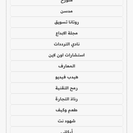
متورخ
مدسن
روتانا تسويق
مجلة الابداع
نادي الترددات
استشارات اون لاين
المعارف
هيدب فيديو
رمح التقنية
رذاذ التجارة
طعم وكيف
شهود نت
أركاني