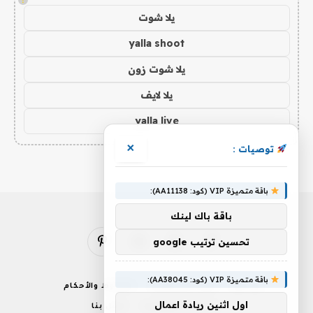
يلا شوت
yalla shoot
يلا شوت زون
يلا لايف
yalla live
×
توصيات :
باقة متميزة VIP (كود: AA11138):
باقة باك لينك
تحسين ترتيب google
فيسبوك
X
الانستغرام
بينتيريست
(Twitter)
باقة متميزة VIP (كود: AA38045):
من نحن
إخلاء المسؤولية
الشروط والأحكام
اول اثنين ريادة اعمال
سياسة الخصوصية
اتصل بنا