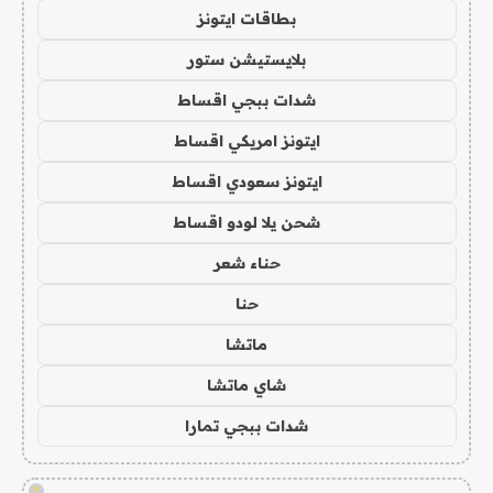
بطاقات ايتونز
بلايستيشن ستور
شدات ببجي اقساط
ايتونز امريكي اقساط
ايتونز سعودي اقساط
شحن يلا لودو اقساط
حناء شعر
حنا
ماتشا
شاي ماتشا
شدات ببجي تمارا
!