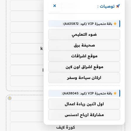
koora live
×
توصيات :
يلا شوت
باقة متميزة VIP (كود: AA35872):
koora live
ضوء التعليمي
Yalla Live - يلا لايف
صحيفة برق
كورة اون لاين - koora onl
موقع اشراقات
يلا كورة - yallakora
موقع اشراق اون لاين
كورة 365 - kooora 365
اركان سياحة وسفر
اس جول - AS Goal
باقة متميزة VIP (كود: AA38045):
!
اول اثنين ريادة اعمال
koora live
مشاركة ارباح ادسنس
kora live
كورة لايف