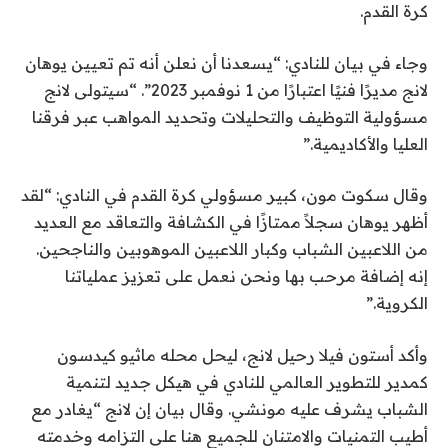
كرة القدم.
وجاء في بيان للنادي: “يسعدنا أن نعلن أنه تم تعيين يوهان
لانج مديرًا فنيًا اعتبارًا من 1 نوفمبر 2023”. “سيتولى لانج
مسؤولية التوظيف والتحليلات وتحديد المواهب عبر فرقنا
العليا والأكاديمية.”
وقال سكوت مون، كبير مسؤولي كرة القدم في النادي: “لقد
أظهر يوهان سجلاً ممتازًا في الكشافة والتعاقد مع العديد
من اللاعبين الشباب وكبار اللاعبين الموهوبين والناجحين.
إنه إضافة مرحب بها ونحن نعمل على تعزيز عملياتنا
الكروية.”
وأكد أستون فيلا رحيل لانج، ليحل محله ماثيو كيدسون
كمدير للتطوير العالمي للنادي في هيكل جديد لتنمية
الشباب يشرف عليه مونشي. وقال بيان إن لانج “يغادر مع
أطيب التمنيات والامتنان للجميع هنا على التزامه وخدمته