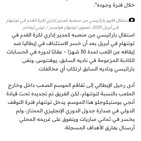
خلال فترة وجوده”.
استقال فابيو باراتيسي من منصبه كمدير إداري لكرة القدم في توتنهام
في أبريل 2023.
تصوير: توتنهام هوتسبر / غيتي إيماجز
استقال باراتيسي من منصبه كمدير إداري لكرة القدم في
توتنهام في أبريل بعد أن خسر الاستئناف في إيطاليا ضد
إيقافه عن اللعب لمدة 30 شهرًا – عقابًا لدوره في الحسابات
الكاذبة المزعومة في ناديه السابق، يوفنتوس. ونفى
باراتيسي وناديه السابق ارتكاب أي مخالفات.
أدى رحيل الإيطالي إلى تفاقم الموسم الصعب داخل وخارج
الملعب بالنسبة لتوتنهام، لكن الفريق تم تجديده تحت قيادة
أنجي بوستيكوجلو هذا الموسم. يدخل توتنهام فترة التوقف
الدولي في صدارة جدول الدوري الإنجليزي الممتاز، ولم
يخسر في ثماني مباريات ويتفوق على غريمه المحلي
آرسنال بفارق الأهداف المسجلة.