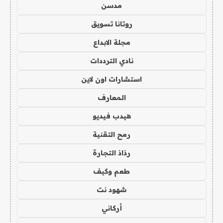
مدسن
روتانا تسويق
مجلة الابداع
نادي الترددات
استشارات اون لاين
المعارف
هيدب فيديو
رمح التقنية
رذاذ التجارة
طعم وكيف
شهود نت
أركاني