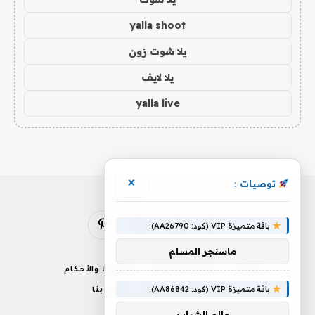
yalla shoot
يلا شوت زون
يلا لايف
yalla live
×
توصيات :
باقة متميزة VIP (كود: AA26790):
فيسبوك
X
الانستغرام
بينتيريست
(Twitter)
ماسنجر المسلم
من نحن
إخلاء المسؤولية
الشروط والأحكام
باقة متميزة VIP (كود: AA86842):
سياسة الخصوصية
اتصل بنا
عالم الشباب