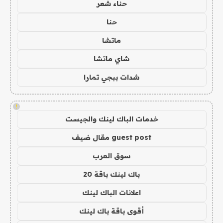
حناء شعر
حنا
ماتشا
شاي ماتشا
شدات ببجي تمارا
!
خدمات الباك لينك والجيست
guest post مقال ضيف
سوق العرب
باك لينك باقة 20
اعلانات الباك لينك
أقوى باقة باك لينك