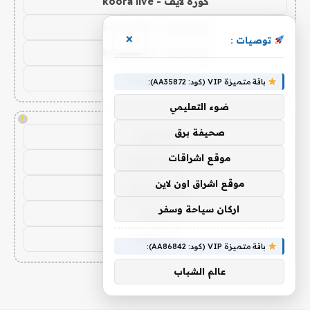
كورة لايف - koora live
كورة لايف - koora live
×
توصيات :
كورة لايف - koora live
koora live
باقة متميزة VIP (كود: AA35872):
ضوء التعليمي
!
صحيفة برق
يلا شوت
موقع اشراقات
yalla shoot
موقع اشراق اون لاين
يلا شوت زون
اركان سياحة وسفر
يلا لايف
yalla live
باقة متميزة VIP (كود: AA86842):
عالم الشباب