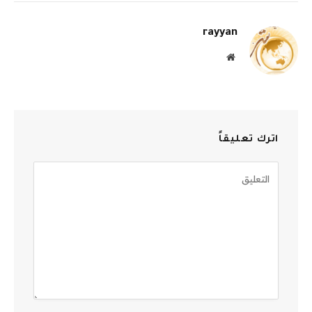
الإلكترو
rayyan
موقع
الويب
اترك تعليقاً