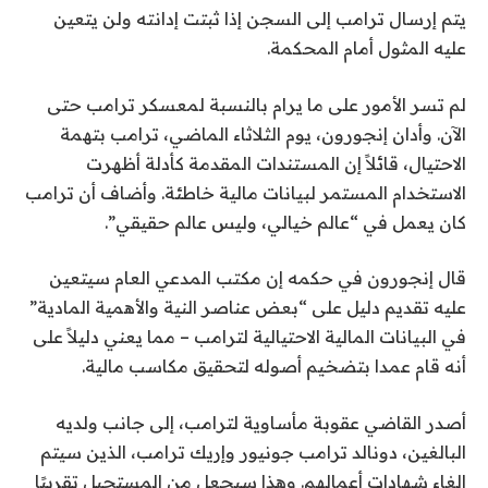
يتم إرسال ترامب إلى السجن إذا ثبتت إدانته ولن يتعين
عليه المثول أمام المحكمة.
لم تسر الأمور على ما يرام بالنسبة لمعسكر ترامب حتى
الآن. وأدان إنجورون، يوم الثلاثاء الماضي، ترامب بتهمة
الاحتيال، قائلاً إن المستندات المقدمة كأدلة أظهرت
الاستخدام المستمر لبيانات مالية خاطئة. وأضاف أن ترامب
كان يعمل في “عالم خيالي، وليس عالم حقيقي”.
قال إنجورون في حكمه إن مكتب المدعي العام سيتعين
عليه تقديم دليل على “بعض عناصر النية والأهمية المادية”
في البيانات المالية الاحتيالية لترامب – مما يعني دليلاً على
أنه قام عمدا بتضخيم أصوله لتحقيق مكاسب مالية.
أصدر القاضي عقوبة مأساوية لترامب، إلى جانب ولديه
البالغين، دونالد ترامب جونيور وإريك ترامب، الذين سيتم
إلغاء شهادات أعمالهم. وهذا سيجعل من المستحيل تقريبًا