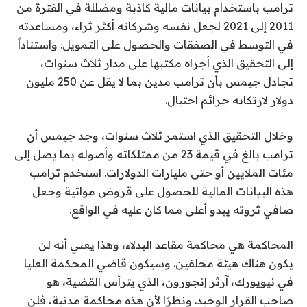
ترامب باستخدام بيانات مالية كاذبة ومضللة في الفترة من
2011 إلى 2021 لجعل نفسه وشركاته أكثر ثراء، ومساعدته
في التوسط في الصفقات والحصول على التمويل. واستناداً
إلى التحقيق الذي أجراه مكتبها على مدار ثلاث سنوات،
تجادل جيمس بأن ترامب مدين بما لا يقل عن 250 مليون
دولار لارتكابه جرائم احتيال.
وخلال التحقيق الذي استمر ثلاث سنوات، وجد جيمس أن
ترامب بالغ في قيمة 23 من ممتلكاته وأصوله بما يصل إلى
مئات الملايين أو حتى مليارات الدولارات. استخدم ترامب
هذه البيانات المالية للحصول على قروض مواتية وجعل
صافي ثروته يبدو أعلى مما كان عليه في الواقع.
المحاكمة هي محاكمة مقاعد البدلاء، وهذا يعني أنه لن
يكون هناك هيئة محلفين. وسيكون قاضي المحكمة العليا
في نيويورك، آرثر إنجورون، الذي يترأس القضية، هو
صاحب القرار الوحيد. ونظرًا لأن هذه محاكمة مدنية، فلن