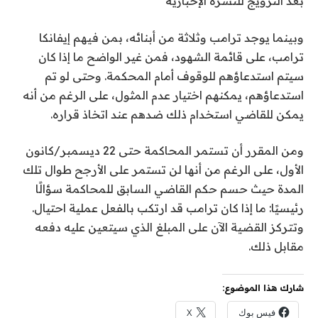
بعد الترويج للنشرة الإخبارية
وبينما يوجد ترامب وثلاثة من أبنائه، بمن فيهم إيفانكا
ترامب، على قائمة الشهود، فمن غير الواضح ما إذا كان
سيتم استدعاؤهم للوقوف أمام المحكمة. وحتى لو تم
استدعاؤهم، يمكنهم اختيار عدم المثول، على الرغم من أنه
يمكن للقاضي استخدام ذلك ضدهم عند اتخاذ قراره.
ومن المقرر أن تستمر المحاكمة حتى 22 ديسمبر/كانون
الأول، على الرغم من أنها لن تستمر على الأرجح طوال تلك
المدة حيث حسم حكم القاضي السابق للمحاكمة سؤالًا
رئيسيًا: ما إذا كان ترامب قد ارتكب بالفعل عملية احتيال.
وتتركز القضية الآن على المبلغ الذي سيتعين عليه دفعه
مقابل ذلك.
شارك هذا الموضوع:
فيس بوك
X