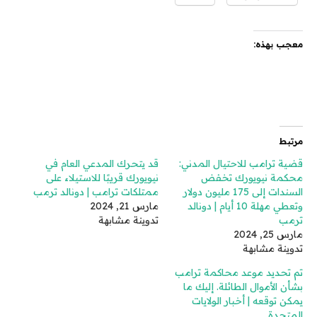
معجب بهذه:
مرتبط
قضية ترامب للاحتيال المدني:
قد يتحرك المدعي العام في
محكمة نيويورك تخفض
نيويورك قريبًا للاستيلاء على
السندات إلى 175 مليون دولار
ممتلكات ترامب | دونالد ترمب
وتعطي مهلة 10 أيام | دونالد
مارس 21, 2024
ترمب
تدوينة مشابهة
مارس 25, 2024
تدوينة مشابهة
تم تحديد موعد محاكمة ترامب
بشأن الأموال الطائلة. إليك ما
يمكن توقعه | أخبار الولايات
المتحدة