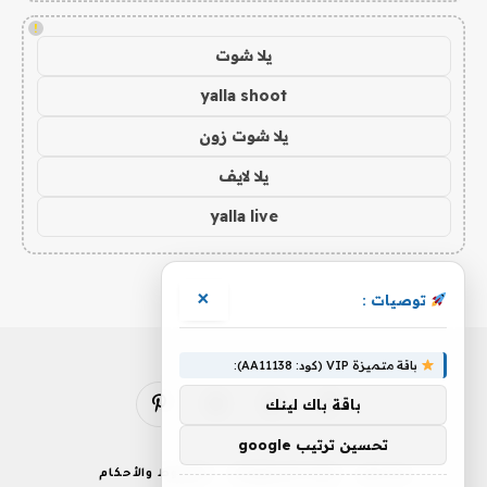
!
يلا شوت
yalla shoot
يلا شوت زون
يلا لايف
yalla live
×
توصيات :
باقة متميزة VIP (كود: AA11138):
باقة باك لينك
فيسبوك
X
الانستغرام
بينتيريست
(Twitter)
تحسين ترتيب google
من نحن
إخلاء المسؤولية
الشروط والأحكام