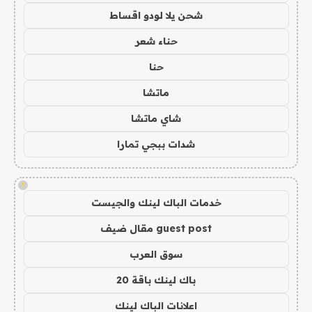
شحن يلا لودو اقساط
حناء شعر
حنا
ماتشا
شاي ماتشا
شدات ببجي تمارا
!
خدمات الباك لينك والجيست
guest post مقال ضيف
سوق العرب
باك لينك باقة 20
اعلانات الباك لينك