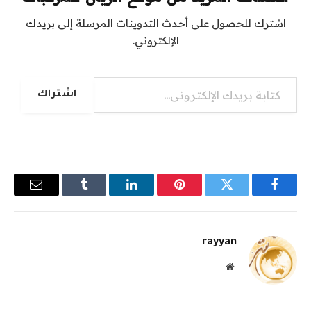
اشترك للحصول على أحدث التدوينات المرسلة إلى بريدك
الإلكتروني.
كتابة بريدك الإلكتروني...
اشتراك
فيسبوك
تويتر
بينتيريست
لينكدإن
Tumblr
البريد
الإلكترو
rayyan
موقع
الويب