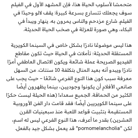
متحمسًا لأسلوب الحياة هذا، فإن المشهد الأول في الفيلم
سوف يجعلك تتسارع بسرعة كبيرة: يقف لالو وحيدًا في
الفيلم. شارع مزدحم والناس يمرون به. ينهار ويبدأ في
البكاء، وهي صورة للعزلة في صخب الحياة الحديثة.
هذا ليس موضوعًا نادرًا بشكل خاص في السينما الكويرية
المستقلة الحديثة؛ تأملات في الحياة حيث تكون مقاطع
الفيديو الصريحة عملة شائعة ويكون الاتصال العاطفي أمرًا
نادرًا ويبدو أنه بعيد المنال بتكلفة 10 سنتات. من السهل
معرفة سبب كون هذا النوع الفرعي شائعًا – حيث يجب على
صانعي الأفلام أن يكونوا وجوديين، بينما يظهرون أيضًا
الكثير من الحماقة. الجميع سعداء! (هذه الحيلة ليست حكرًا
على سينما الكويريين أيضًا؛ فقد قامت دار الفن الأوروبية
المستقيمة بتثبيت قواعد اللعبة منذ سبعينيات القرن
العشرين.) بقدر ما أعرف، هذا النوع الفرعي ليس له اسم،
لكن “pornomelancholia” قد يعمل بشكل جيد بالفعل.