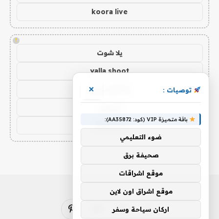
koora live
!
يلا شوت
yalla shoot
يلا شوت زون
×
توصيات :
يلا لايف
باقة متميزة VIP (كود: AA35872):
yalla live
ضوء التعليمي
صحيفة برق
موقع اشراقات
موقع اشراق اون لاين
اركان سياحة وسفر
فيسبوك
X
الانستغرام
بينتيريست