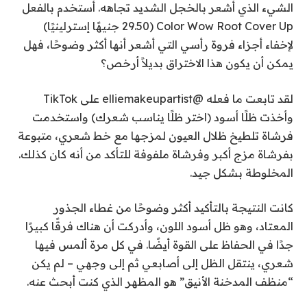
الشيء الذي أشعر بالخجل الشديد تجاهه. أستخدم بالفعل
Color Wow Root Cover Up (29.50 جنيهًا إسترلينيًا)
لإخفاء أجزاء فروة رأسي التي أشعر أنها أكثر وضوحًا، فهل
يمكن أن يكون هذا الاختراق بديلاً أرخص؟
لقد تابعت ما فعله @elliemakeupartist على TikTok
وأخذت ظلًا أسود (اختر ظلًا يناسب شعرك) واستخدمت
فرشاة تلطيخ ظلال العيون لمزجها مع خط شعري، متبوعة
بفرشاة مزج أكبر وفرشاة ملفوفة للتأكد من أنه كان كذلك.
المخلوطة بشكل جيد.
كانت النتيجة بالتأكيد أكثر وضوحًا من غطاء الجذور
المعتاد، وهو ظل أسود اللون، وأدركت أن هناك فرقًا كبيرًا
جدًا في الحفاظ على القوة أيضًا. في كل مرة ألمس فيها
شعري، ينتقل الظل إلى أصابعي ثم إلى وجهي – لم يكن
“منظف المدخنة الأنيق” هو ​​المظهر الذي كنت أبحث عنه.