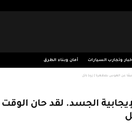
خبار وتجارب السيارات
أمان وبناء الطرق
عًا عن الهوس بمظهرنا | زويا باتل
يجابية الجسد. لقد حان الوقت 
ل