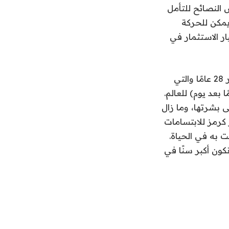
 النصائح للتأمل
يمكن للحركة
ار الاستثمار في
لقد نظرت طويلًا وبجد إلى تطبيق TikTok الخاص بالفتاة الجميلة البالغة من العمر 28 عامًا والتي
بعد يوم) للعالم.
 بشرتها، وما زال
 كرمز للابتسامات
 به في الحياة.
كون أكبر سنًا في