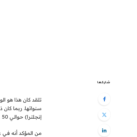
شاركها
ت
سنواتها. ربما كان 
إنجلترا) حوالي 50 عامًا.