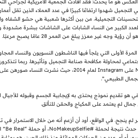
تحسينات التجميلية.
من بين أكثرها شعبية هي حشو الشفاه والب
العدد الكبير من النساء الشابات على الشاشات ببشرة مشدودة 
ة وجه غير معزز يبلغ من العمر 28 عامًا يصبح مرعبًا.
لمرة الأولى التي يلجأ فيها الناشطون النسويون والنساء المجاو
تماعي لمحاولة مكافحة صناعة التجميل وتأثيرها. ربما تتذكرون
#NoMakeupSelfie على Instagram لعام 2014، حيث نشرت النسا
لجمال الطبيعي”.
 هو تقديم نموذج يحتذى به لإيجابية الجسم وقبوله للأجيال ا
جمال لم يعتمد على المكياج والحقن للتألق.
ر لم ينجح. في الواقع، أود أن أزعم أنه من خلال الاستمرار في ت
مظهرنا، فإ
 الجسم، أو أي عدد من الحركات المماثلة منذ ذلك الحين، هو بمثابة