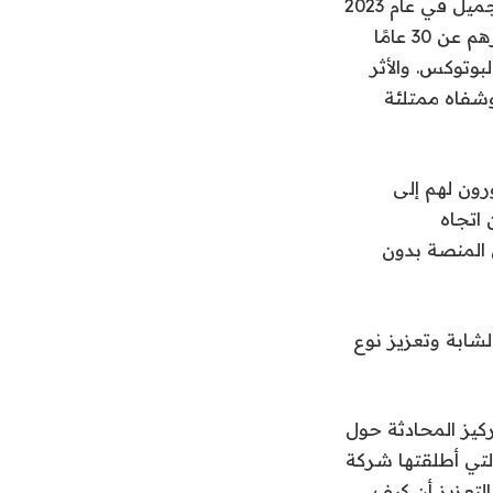
في الواقع، يبدو أن العكس هو ما يحدث: فقد أفادت الجمعية الأمريكية لجراحي التجميل في عام 2023
أن ثلاثة أرباع جراحي التجميل شهدوا ارتفاعًا كبيرًا في عدد العملاء الذين تقل أعمارهم عن 30 عامًا
وتوكس. والأثر
وشفاه ممتلئة
رون لهم إلى
 اتجاه
ء صورهن على المنصة بدون
لشابة وتعزيز نوع
ركيز المحادثة حول
ن كل ما حدث نتيجة لحملة #NoMakeupSelfie، أو حملة “Be Real” التي أطلقتها شركة
 التعزيز أن كيف