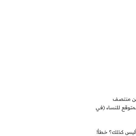
بلغ من العمر 28 عامًا تقترب من منتصف
لمتوقع للنساء (في
 من العمر 28 عامًا يعتبر شابًا، أليس كذلك؟ خطأ!