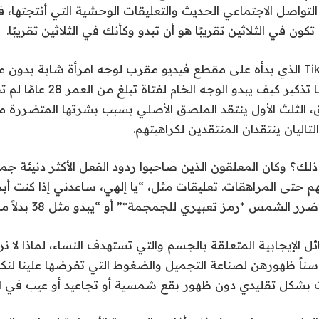
 التواصل الاجتماعي الحديث والتعليقات الوحشية التي أنتجتها، 
 تكون في الثلاثين تقريبًا هو أن تبدو وكأنك في الثلاثين تقريبًا.
يحتوي تطبيق TikTok الذي بدأه على مقطع فيديو مقرب لوجه امرأة شابة بد
توضيحية تقول “هنا تذكير كيف يبدو الوج
15000 تعليق، الثلث الأول ينتقد الملصق الأصلي بسبب بشرتها المتضر
التاليان ينتقدان المنتقدين لكراهيتهم.
لك؟ وكان المعلقون الذين صاحبوا ردود الفعل الأكثر دنيئة جم
 حتى المراهقات. تعليقات مثل، “يا إلهي، ساعدني إذا كنت أبد
الشمس *رمز تعبيري للجمجمة*” أو “يبدو مثل 38 بدلاً من 28”.
ل الإيجابية المتعلقة بالجسم والتي تستهدف النساء، لماذا لا نر
 سناً ظهورهن لصناعة التجميل والضغوط التي تفرضها علينا لن
 بشكل تقليدي دون ظهور بقع شمسية أو تجاعيد أو عيب في ا