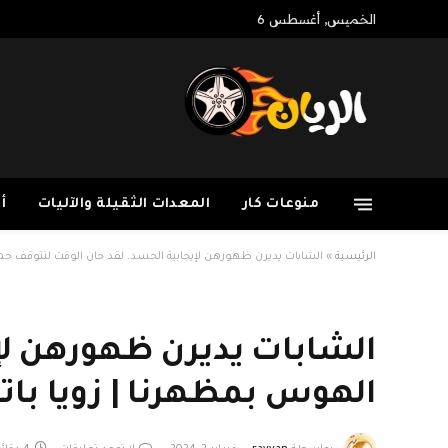
الخميس, أغسطس 6
منوعات كار
المعدات الثقيلة والآليات
أ
الرئيسية
»
الشابات يديرن ظهورهن لإيجابية الجسد. لقد حان الوقت لنتوقف جمي
الشابات يديرن ظهورهن لإ
الهوس بمظهرنا | زويا بات