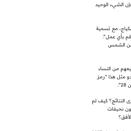
فإن الشيء الوحيد
ون مكياج، مع تسمية
ه الخام لفتاة تبلغ من العمر 28 عامًا لم تقم بأي عمل”.
رة من الشمس
يعهم من النساء
و مثل هذا *رمز
ى النتائج؟ كيف لم
كون نحيفات
لأفق؟