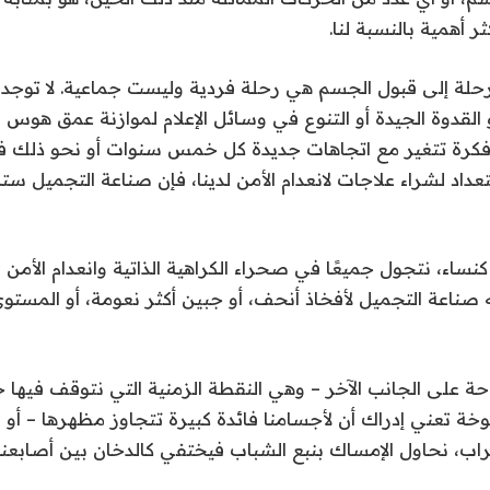
ر أهمية بالنسبة لنا.
رحلة إلى قبول الجسم هي رحلة فردية وليست جماعية. لا توجد
 القدوة الجيدة أو التنوع في وسائل الإعلام لموازنة عمق هوس 
فكرة تتغير مع اتجاهات جديدة كل خمس سنوات أو نحو ذلك في 
تعداد لشراء علاجات لانعدام الأمن لدينا، فإن صناعة التجميل س
نساء، نتجول جميعًا في صحراء الكراهية الذاتية وانعدام الأمن ط
صناعة التجميل لأفخاذ أنحف، أو جبين أكثر نعومة، أو المستوى
حة على الجانب الآخر – وهي النقطة الزمنية التي نتوقف فيها حق
خة تعني إدراك أن لأجسامنا فائدة كبيرة تتجاوز مظهرها – أو ن
اب، نحاول الإمساك بنبع الشباب فيختفي كالدخان بين أصابعنا