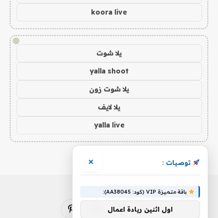
koora live
!
يلا شوت
yalla shoot
يلا شوت زون
يلا لايف
yalla live
×
توصيات :
باقة متميزة VIP (كود: AA38045):
اول اثنين ريادة اعمال
فيسبوك
X
الانستغرام
بينتيريست