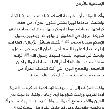
الإسلامية بالأزهر.
وأكد المؤلف أن الشريعة الإسلامية قد عنيت عناية فائقة
واهتمت اهتماما كبيرا بشتى شئون المرأة، من حفظ
كرامتها، ورعاية حقوقها، وتكريمها، واحترام إنسانيتها، فهي
شريكة الرجل في الحقوق، والواجبات، ويتعبير رسول
الإسلام سيدنا محمد ﷺ: “النِّسَاءَ شَقَائِقُ الرِّجَالِ”، لافتا أنك
إذا رمت دليلا على ذلك، فتأمل القرآن الكريم حق التأمل،
وابحث في صحيح النسبة لسيدنا رسول الله ﷺ، فإنك
ستقف مشدوها، ذاهلا أمام الأدلة الساطعة والبراهين
الناصعة، والحجج النيرة التي أتت لتنصف المرأة من
تعسف مقيت، وظلم جائر ارتكبه أهلها ضدها.
ولفت المؤلف إلى أن شريعتنا الإسلامية قد كرمت المرأة
أيما تكريم، وراعت شؤونها أيما رعاية، ولكننا ما نلبث بين
الحين والآخر نسمع أصواتا وأبواقا تتهم الإسلام بظلم للمرأة
و بخسه حقوقها، ومن ثم جاءت فكرة هذا البحث لإبراز