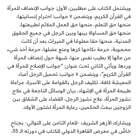
ويشتمل الكتاب على مطلبين، الأول: جوانب الإنصاف للمرأة
في القرآن الكريم، ويتضمن ٧ جوانب: احترام إنسانيتها،
منحها حق التعلم، منحها حق العمل الملائم لطبيعتها،
منحها حق المساواة بينها وبين الرجل في جميع الحقوق
المدنية، منحها حقا معلومًا في الميراث بعد أن كانت
محجوبة، حرمة نكاحها كرها ومنع عضلها، حرمة أخذ شيء
من مالها إلا بطيب نفس منها، شبهة حول إنصاف المرأة
وردها. ويأتي الثاني تحت عنوان: “جوانب الإصلاح للمرأة في
القرآن الكريم”، ويتضمن ٧ جوانب: تحميل الرجل أعباء
المعيشة كافة، تكليف الرجل بالقوامة على الأسرة، مراعاة
طبيعة المرأة في الإشهاد، بيان الوسائل الناجعة في علاج
نشوز المرأة، علاج نشوز الرجل، القضاء على الشقاق بين
الزوجين ببعث الحكمين، رعاية المرأة لشئون الأولاد.
ويشارك الأزهر الشريف -للعام الثامن على التوالي- بجناحٍ
خاصٍّ في معرض القاهرة الدولي للكتاب في دورته الـ 55،