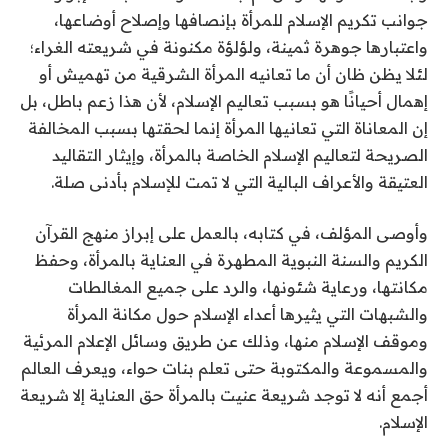
جوانب تكريم الإسلام للمرأة بإنصافها وإصلاح أوضاعها،
واعتبارها جوهرة ثمينة، ولؤلؤة مكنونة في شريعته الغراء؛
لئلا يظن ظان أن ما تعانيه المرأة الشرقية من تهميش أو
إهمال أحيانًا هو بسبب تعاليم الإسلام، لأن هذا زعم باطل، بل
إن المعاناة التي تعانيها المرأة إنما لحقتها بسبب المخالفة
الصريحة لتعاليم الإسلام الخاصة بالمرأة، وإيثار التقاليد
العتيقة والأعراف البالية التي لا تمت للإسلام بأدنى صلة.
وأوصى المؤلف، في كتابه، بالعمل على إبراز منهج القرآن
الكريم والسنة النبوية المطهرة في العناية بالمرأة، وحفظ
مكانتها، ورعاية شئونها، والرد على جميع المغالطات
والشبهات التي يثيرها أعداء الإسلام حول مكانة المرأة
وموقف الإسلام منها، وذلك عن طريق وسائل الإعلام المرئية
والمسموعة والمكتوبة حتى تعلم بنات حواء، ويعرف العالم
أجمع أنه لا توجد شريعة عنيت بالمرأة حق العناية إلا شريعة
الإسلام.