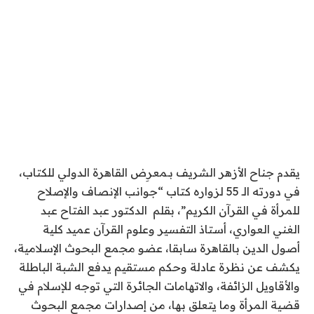
يقدم جناح الأزهر الشريف بـمعرِض القاهرة الدولي للكتاب،
في دورته الـ 55 لزواره كتاب “جوانب الإنصاف والإصلاح
للمرأة في القرآن الكريم”، بقلم الدكتور عبد الفتاح عبد
الغني العواري، أستاذ التفسير وعلوم القرآن عميد كلية
أصول الدين بالقاهرة سابقا، عضو مجمع البحوث الإسلامية،
يكشف عن نظرة عادلة وحكم مستقيم يدفع الشبة الباطلة
والأقاويل الزائفة، والاتهامات الجائرة التي توجه للإسلام في
قضية المرأة وما يتعلق بها، من إصدارات مجمع البحوث