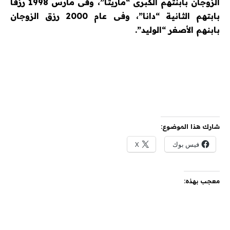
الزوجان بابنتهم الكبرى “ماريتا”، وفى مارس 1998 رزقا
بابتهم الثانية “دانا”، وفى عام 2000 رزق الزوجان
بابنهم الأصغر “الوليد”.
شارك هذا الموضوع:
فيس بوك
X
معجب بهذه: