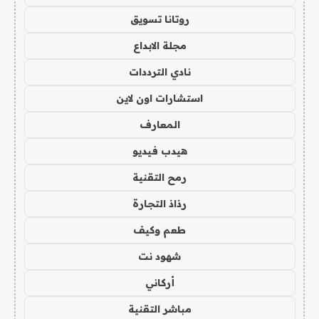
روتانا تسويق
مجلة الابداع
نادي الترددات
استشارات اون لاين
المعارف
هيدب فيديو
رمح التقنية
رذاذ التجارة
طعم وكيف
شهود نت
أركاني
مباشر التقنية