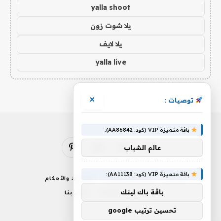
yalla shoot
يلا شوت زون
يلا لايف
yalla live
×
توصيات :
باقة متميزة VIP (كود: AA86842):
عالم الشباب
فيسبوك
X
الانستغرام
بينتيريست
(Twitter)
باقة متميزة VIP (كود: AA11138):
من نحن
إخلاء المسؤولية
الشروط والأحكام
باقة باك لينك
سياسة الخصوصية
اتصل بنا
تحسين ترتيب google