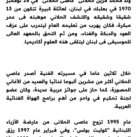
ولد محمد مزين الحلانى “عاصى الحلانى” في 28 نوفمبر
1970 في بعلبك في لبنان، لعائلة كبيرة تتكون من 13
شقيقا وشقيقه واكتشف الحلاني موهبته فى عمر
مبكرة، فكان يهرب من تعليمه العام ليتدرب على عزف
العود والدبكة والغناء، ومن ثم التحق بالمعهد العالى
للموسيقى فى لبنان ليتلقى هذه العلوم أكاديميا.
خلال ثلاثين عاما في مسيرته الفنية أصدر عاصي
الحلاني أكثر من عشرين ألبوما غنائيا والعديد من الأغاني
المصورة، كما حاز على جوائز عربية عديدة، وكان عضو
لجنة تحكيم في واحدٍ من أهم برامج الهواة الغنائية
العربية.
عام 1995 تزوج عاصى الحلانى من عارضة الأزياء
اللبنانية “كوليت بولس”، وفي فبراير عام 1997 رزق