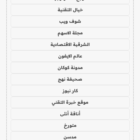
خيال التقنية
شوف ويب
مجلة الاسهم
الشرقية الاقتصادية
عالم الايفون
مدونة كوكان
صحيفة نهج
كار نيوز
موقع خبرة التقني
أناقة أنثى
متورخ
مدسن