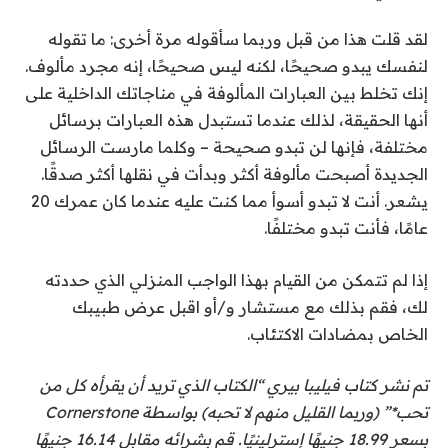
لقد قلت هذا من قبل وربما سأقوله مرة أخرى: ما تقوله
لنفسك يبدو صحيحًا، لكنه ليس صحيحًا، إنه مجرد مألوف.
إنك تخلط بين العبارات المألوفة في مناجاتك الداخلية على
أنها الحقيقة، لذلك عندما تستبدل هذه العبارات برسائل
مختلفة، فإنها لن تبدو صحيحة – وكلما مارست الرسائل
الجديدة أصبحت مألوفة أكثر وبدأت في نقلها أكثر صدقًا.
يشعر. أنت لا تبدو أسوأ مما كنت عليه عندما كان عمرك 20
عامًا، فأنت تبدو مختلفًا.
إذا لم تتمكن من القيام بهذا الواجب المنزلي الذي حددته
لك، فقم بذلك مع مستشار و/أو اقبل عرض طبيبك
الخاص بمضادات الاكتئاب.
تم نشر كتاب فيليبا بيري “الكتاب الذي تريد أن يقرأه كل من
تحب*” (وربما القليل منهم لا تحبه) بواسطة Cornerstone
بسعر 18.99 جنيهًا إسترلينيًا. قم بشرائه مقابل 16.14 جنيهًا