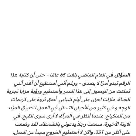
السؤال
في العام الماضي بلغت 65 عامًا – حتى أن كتابة هذا
الرقم تبدو أمرًا لا يصدق – ورغم أنني أستطيع أن أقدر أنني
تمكنت من الوصول إلى هذا العمر وأستطيع
ورؤية مزايا تجربة
الحياة،
مازلت
احزن على أيام شبابي. أنفق ثروة على كريمات
الوجه و
في كثير من الأحيان التسلل في العمل
لتطبيق المزيد
من الماكياج. عندما أنظر في المرآة، لا أرى سوى القبح. في
الآونة الأخيرة، سمعت رجلاً يدعوني بالشمطاء. لقد وضعت
على أكثر من 3ST. والآن لا أستطيع الخروج بعيداً عن العمل.