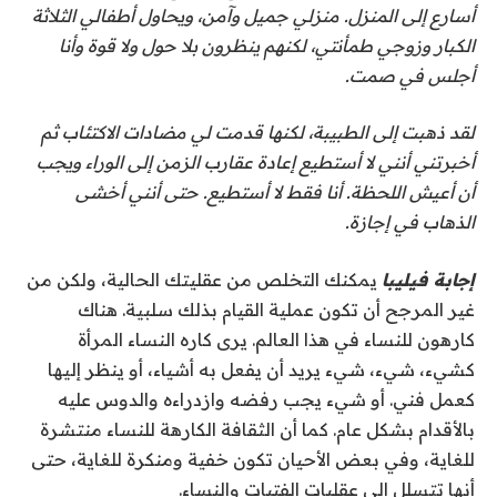
أسارع إلى المنزل. منزلي جميل وآمن، ويحاول أطفالي الثلاثة
الكبار وزوجي طمأنتي، لكنهم ينظرون بلا حول ولا قوة وأنا
أجلس في صمت.
لقد ذهبت إلى الطبيبة، لكنها قدمت لي مضادات الاكتئاب ثم
أخبرتني أنني لا أستطيع إعادة عقارب الزمن إلى الوراء ويجب
أن أعيش اللحظة. أنا فقط لا أستطيع. حتى أنني أخشى
الذهاب في إجازة.
إجابة فيليبا
يمكنك التخلص من عقليتك الحالية، ولكن من
غير المرجح أن تكون عملية القيام بذلك سلبية. هناك
كارهون للنساء في هذا العالم. يرى كاره النساء المرأة
كشيء، شيء، شيء يريد أن يفعل به أشياء، أو ينظر إليها
كعمل فني. أو شيء يجب رفضه وازدراءه والدوس عليه
بالأقدام بشكل عام. كما أن الثقافة الكارهة للنساء منتشرة
للغاية، وفي بعض الأحيان تكون خفية ومنكرة للغاية، حتى
أنها تتسلل إلى عقليات الفتيات والنساء.