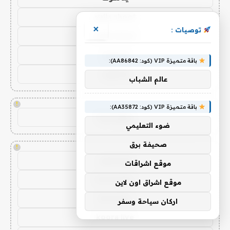
yalla shoot
×
توصيات :
yalla shoot
يلا شوت
باقة متميزة VIP (كود: AA86842):
يلا شوت
عالم الشباب
!
باقة متميزة VIP (كود: AA35872):
موقع كورة
ضوء التعليمي
صحيفة برق
!
كورة لايف
موقع اشراقات
koora live
موقع اشراق اون لاين
kora live
اركان سياحة وسفر
koora live