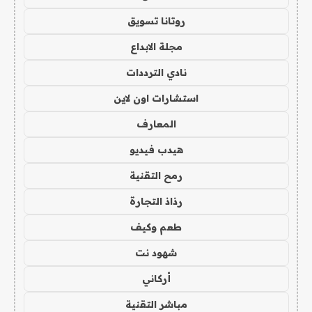
روتانا تسويق
مجلة الابداع
نادي الترددات
استشارات اون لاين
المعارف
هيدب فيديو
رمح التقنية
رذاذ التجارة
طعم وكيف
شهود نت
أركاني
مباشر التقنية