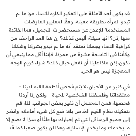
قد يكون أحد الأمثلة على التفكير الكاره للنساء هو: ما لم
تبدو المرأة بطريقة معينة، وفقًا لمعايير العارضات
المستخدمة للإعلان عن مستحضرات التجميل، فما الفائدة
منها إذن؟ انها سيئة، أليس كذلك؟ إن هذا المد الزاحف من
كراهية النساء يجعلنا نعتقد أنه ما لم تبدو بشرتنا وشكلنا
وكأننا في التاسعة عشرة من عمرنا، فإننا أقل مما ينبغي أن
نكون. إذن ماذا علينا أن نفعل حيال ذلك؟ شراء كريم الوجه
المعجزة ليس هو الحل.
في كثير من الأحيان، لا يتم فحص أنظمة القيم لدينا –
معتقداتنا وفلسفتنا الشخصية للحياة – ولكن إذا أردنا
فحصها، فمن المحتمل أن نغير بعض الجوانب. لذا، قم
بتفكيك نظام القيم الخاص بك: ضع كل شيء أمامك، وانظر
إلى جميع الرسائل التي تم إخبارك بها علنًا أو سرًا. لا تضع إلا
ما يخدمك وما يخدم الإنسانية. وهذا لن يكون صعبا كما قد
تظن.