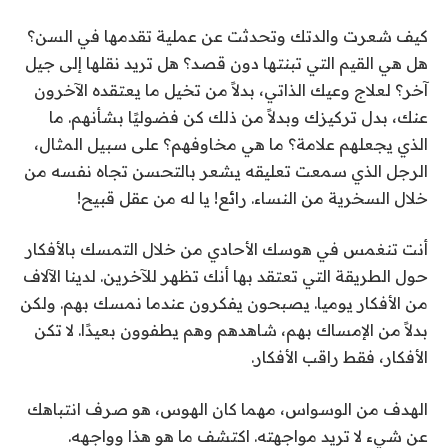
كيف شعرت والدتك وتحدثت عن عملية تقدمها في السن؟
هل هي القيم التي تبنتها دون قصد؟ هل تريد نقلها إلى جيل
آخر؟ لعلاج وعيك الذاتي، بدلاً من تخيل ما يعتقده الآخرون
عنك، بدل تركيزك وبدلاً من ذلك كن فضوليًا بشأنهم. ما
الذي يجعلهم علامة؟ ما هي مخاوفهم؟ على سبيل المثال،
الرجل الذي سمعت تعليقه يشعر بالتحسن تجاه نفسه من
خلال السخرية من النساء. رائع! يا له من عقل قبيح!
أنت تنغمس في هوسك الأحادي من خلال التمسك بالأفكار
حول الطريقة التي تعتقد بها أنك تظهر للآخرين. لدينا الآلاف
من الأفكار يوميا. يصبحون يفكرون عندما نمسك بهم. ولكن
بدلاً من الإمساك بهم، شاهدهم وهم يطفوون بعيدًا. لا تكن
الأفكار، فقط راقب الأفكار.
الهدف من الوسواس، مهما كان الهوس، هو صرف انتباهك
عن شيء لا تريد مواجهته. اكتشف ما هو هذا وواجهه.