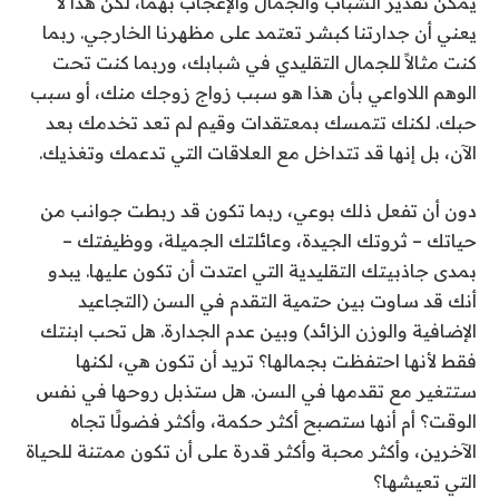
يمكن تقدير الشباب والجمال والإعجاب بهما، لكن هذا لا
يعني أن جدارتنا كبشر تعتمد على مظهرنا الخارجي. ربما
كنت مثالاً للجمال التقليدي في شبابك، وربما كنت تحت
الوهم اللاواعي بأن هذا هو سبب زواج زوجك منك، أو سبب
حبك. لكنك تتمسك بمعتقدات وقيم لم تعد تخدمك بعد
الآن، بل إنها قد تتداخل مع العلاقات التي تدعمك وتغذيك.
دون أن تفعل ذلك بوعي، ربما تكون قد ربطت جوانب من
حياتك – ثروتك الجيدة، وعائلتك الجميلة، ووظيفتك –
بمدى جاذبيتك التقليدية التي اعتدت أن تكون عليها. يبدو
أنك قد ساوت بين حتمية التقدم في السن (التجاعيد
الإضافية والوزن الزائد) وبين عدم الجدارة. هل تحب ابنتك
فقط لأنها احتفظت بجمالها؟ تريد أن تكون هي، لكنها
ستتغير مع تقدمها في السن. هل ستذبل روحها في نفس
الوقت؟ أم أنها ستصبح أكثر حكمة، وأكثر فضولًا تجاه
الآخرين، وأكثر محبة وأكثر قدرة على أن تكون ممتنة للحياة
التي تعيشها؟