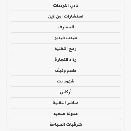
نادي الترددات
استشارات اون لاين
المعارف
هيدب فيديو
رمح التقنية
رذاذ التجارة
طعم وكيف
شهود نت
أركاني
مباشر التقنية
مدونة صحبة
شرقيات السياحة