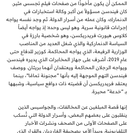
الممكن أن يكون مأخوذًا من صفحات فيلم تجسس مثير.
كان فيندسن مسؤولاً عن أكبر وكالة استخبارات في
الدنمارك. وكان عمله من أسرار الدولة. ثم وجد نفسه يواجه
إجراءات قانونية سرية. وهو ليس وحده: إذ يواجه أيضاً
كلاوس هيورت فريدريكسن، وهو شخصية بارزة في
السياسة الدنماركية والذي شغل العديد من المناصب
الوزارية الرفيعة، الذي يواجه المحاكمة. كوزير للدفاع حتى
عام 2019، أشرف على جهاز المخابرات الذي يديره فيندسن.
ويواجه الرجلان المحاكمة ويعتقدان أنهما بريئان. ووصف
فيندسن التهم الموجهة إليه بأنها “مجنونة تمامًا”، بينما
يعتقد فريدريكسن أن قضيته ذات دوافع سياسية، وشبهها
بـ “خدعة” محيرة.
إنها قصة المبلغين عن المخالفات، والجواسيس الذين
ينقلبون على بعضهم البعض، وأسرار الدولة التي تُسكب
على الصفحات الأولى من الصحف ونشرات الأخبار
التلفزيونية. ويبدأ الأمر بصحيفة الغارديان والقرار الذي