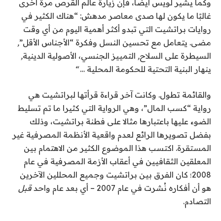
وكما يشير لويس أيضًا، فإن زيارة عالم القرص مرة أخرى
غالبًا ما يكون لها صدى معاصر مدهش: “هناك الكثير في
روايات براتشيت التي تبدو أكثر أهمية اليوم من أي وقت
مضى. يتعامل مع تحسين النسل وفكرة “الأجناس الأقل”
,
السيطرة على السلاح
,
التمييز الجنسي، الأصولية الدينية
,
ينهار
البنية التحتية للحكومة المحلية
…
“
والقائمة تطول. وكانت آخر قراءة قرأتها لبراتشيت هي
رواية “كسب المال”، وهي الرواية التي كثيرا ما تم تسليط
الضوء عليها باعتبارها مثالا على فطنة براتشيت، وذلك
بفضل تصويرها الرائع لعدم واقعية الأنظمة المصرفية غير
المستقرة. اكتسب هذا الموضوع الكثير من الاهتمام بين
المعلقين الثقافيين في أعقاب الأزمة المصرفية في عام
2008؛ كان الفرق بين براتشيت وجميع المحللين الآخرين
هو أن أفكاره نُشرت في عام 2007 – أي بعد عام واحد
قبل
التصادم.