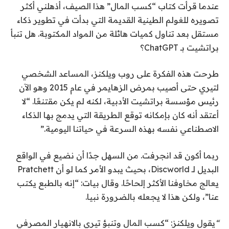
عندما قرأت كتاب “كسب المال” هذا الصيف، أذهلني أكثر
تصويره للغولم الطينية القديمة التي بدأت في تطوير ذكاء
مستقل بعد تناول كميات هائلة من المواد المكتوبة. هل تنبأ
براتشيت بـ ChatGPT؟
طرحت هذه الفكرة على روب ويلكنز، المساعد الشخصي
لتيري حتى أصيب بمرض الزهايمر في عام 2015 وهو الآن
رئيس مؤسسة براتشيت الأدبية، لكنه لم يكن مقتنعًا. “لا
أعتقد أنه كان بإمكانه توقع الطريقة التي يدمج بها الذكاء
الاصطناعي نفسه بهذه السرعة في حياتنا اليومية.”
ربما أكون قد انجرفت. من السهل جدًا أن نضيع في الواقع
البديل لـ Discworld، بحيث يبدو الأمر كما لو أن Pratchett
يعالج مخاوفنا الأكثر إلحاحًا. وقال بيات: “إنه بالطبع يكتب
عنا”، ولكن هذا لا يجعله بالضرورة نبيا.
“
يقول ويلكنز: “كسب المال وتنبؤ تيري بالانهيار المصرفي