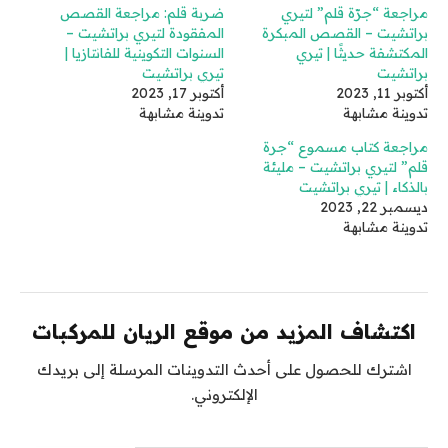
مراجعة “جرّة قلم” لتيري
ضربة قلم: مراجعة القصص
براتشيت – القصص المبكرة
المفقودة لتيري براتشيت –
المكتشفة حديثًا | تيري
السنوات التكوينية للفانتازيا |
براتشيت
تيري براتشيت
أكتوبر 11, 2023
أكتوبر 17, 2023
تدوينة مشابهة
تدوينة مشابهة
مراجعة كتاب مسموع “جرة
قلم” لتيري براتشيت – مليئة
بالذكاء | تيري براتشيت
ديسمبر 22, 2023
تدوينة مشابهة
اكتشاف المزيد من موقع الريان للمركبات
اشترك للحصول على أحدث التدوينات المرسلة إلى بريدك
الإلكتروني.
كتابة بريدك الإلكتروني...