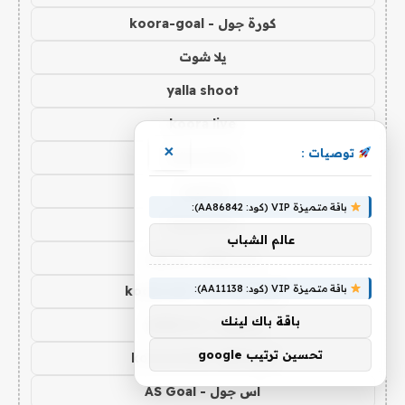
كورة جول - koora-goal
يلا شوت
yalla shoot
koora live
×
توصيات :
koora live
يلا شوت
باقة متميزة VIP (كود: AA86842):
koora live
عالم الشباب
Yalla Live - يلا لايف
باقة متميزة VIP (كود: AA11138):
كورة اون لاين - koora onl
باقة باك لينك
يلا كورة - yallakora
تحسين ترتيب google
كورة 365 - kooora 365
اس جول - AS Goal