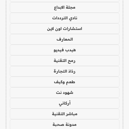
مجلة الابداع
نادي الترددات
استشارات اون لاين
المعارف
هيدب فيديو
رمح التقنية
رذاذ التجارة
طعم وكيف
شهود نت
أركاني
مباشر التقنية
مدونة صحبة