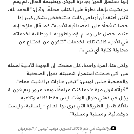
إنها تستحق الفوز بجائزة البوكر. وبطبيعة الحال، لم يقم
براتشيت بإلقاء نظرة على الكتاب مطلقًا. وقال: “الحمد لله،
لأنني أعتقد أن أرباحي كانت ستنخفض بشكل كبير إذا
حصلت فجأة على المصداقية الأدبية”. كما قال مازحا إنه
عندما حصل على وسام الإمبراطورية البريطانية لخدماته
في الأدب، كانت تلك الخدمات “تتكون من الامتناع عن
محاولة كتابة أي شيء”.
ولكن هنا، لمرة واحدة، كان مخطئا. إن الجودة الأدبية لعمله
هي التي ضمنت استمرار شعبيته. تقول الصحفية
والمعجبة هيلين لويس: “تبقى عبارات براتشيت معك”.
“قرأته لأول مرة عندما كنت مراهقًا، وبعد مرور ربع قرن، لا
يزال في ذهني طوال الوقت. ليس فقط نكاته وتلاعبه
بالألفاظ، بل الطريقة التي يرى بها العالم – إنسانية، وليست
دوغمائية، ومسلية ومسلية”.
براتشيت في عام 2015.
تصوير: ديفيد ليفين / الجارديان