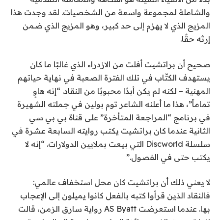
والشاملة لمجموعة واسعة من الشخصيات. لقد وجدت هذا
المزيج الذي لا يهزم إلى حد كبير، وهو المزيج الذي ضمن
إرثه حقًا.
صحيح أن براتشيت أفلت من الازدراء الذي غالبًا ما كان
يستهدف الكتّاب في تلك الفترة الصعبة في نهاية حياتهم
المهنية – لكنه لم يكن أبدًا محبوبًا من النقاد. “إنه هاوٍ
تماماً”، هذا ما أعلنه الشاعر توم بولين في جملته الشهيرة
في برنامج “المراجعة المتأخرة” على قناة بي بي سي
الثانية عندما كان براتشيت يكتب روايته السابعة عشرة في
سلسلة Discworld التي بيعت بملايين الدولارات. “إنه لا
يكتب حتى في الفصول.”
لا يعني ذلك أن براتشيت كان محل استخفاف عالمي:
فالنقاد الذين قرأوا كتبه بالفعل كانوا يميلون إلى الإعجاب
بها. عندما استعرضت AS Byatt رواية سارق الزمن، قالت