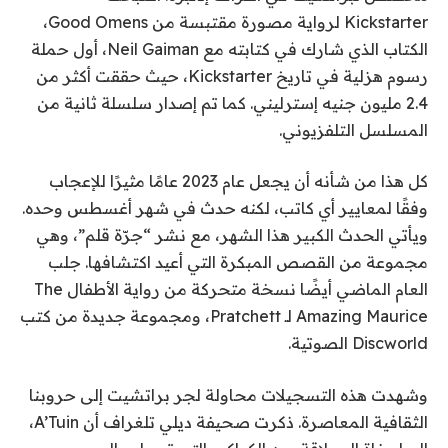
Kickstarter لرواية مصورة مقتبسة من Good Omens،
الكتاب الذي شارك في كتابته مع Neil Gaiman، أول حملة
رسوم هزلية في تاريخ Kickstarter، حيث حققت أكثر من
2.4 مليون جنيه إسترليني. كما تم إصدار سلسلة ثانية من
المسلسل التلفزيوني.
كل هذا من شأنه أن يجعل عام 2023 عامًا مثيرًا للإعجاب
وفقًا لمعايير أي كاتب، لكنه حدث في شهر أغسطس وحده.
ويأتي الحدث الكبير هذا الشهر، مع نشر “جرّة قلم”، وهي
مجموعة من القصص المبكرة التي أعيد اكتشافها. جلب
العام الماضي أيضًا نسخة متحركة من رواية الأطفال The
Amazing Maurice لـ Pratchett، ومجموعة جديدة من كتب
Discworld الصوتية.
وشهدت هذه التسجيلات محاولة لجر براتشيت إلى حروبنا
الثقافية المعاصرة. ذكرت صحيفة ديلي تلغراف أن A’Tuin،