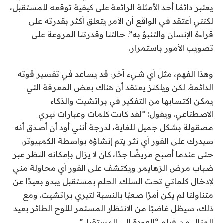
يعتبر دائمًا أحد الأمثلة الرائعة على كيفية توقعه للمستقبل،
لكنني أعتقد في الواقع أن الأمر يتعلق أكثر بقدرته على
قراءة الإنسان والتنبؤ به”. حالتنا وقدرتنا المروعة على
تصويب الأمور باستمرار.
وهذا الفهم، مثل أي شيء آخر، قد يساعد في تفسير قوته
الدائمة. لكن ويلكنز يعتقد أن هناك بعض المعرفة التي
يمكن اكتسابها من التفكير في براتشيت والذكاء
الاصطناعي. ويقول: “لقد كانت كلمات وعبارات تيري
مصقولة بشكل جميل للغاية، لدرجة أنني أود أن أصدق أنه
سيدرك على الفور أي نثر يتم إنشاؤه بواسطة الكمبيوتر.
حتى عندما أصبح مريضًا جدًا، كان لا يزال بإمكانه النظر عبر
ضباب مرض الزهايمر ويكتشف على الفور أي محاولة مني
لإدخال كلماتي تحت السلك. الحلم بمستقبل يبدو بعيدًا عن
متناولنا لم يكن أمرًا صعبًا بالنسبة لتيري براتشيت. ومع
ذلك، سيظل غاضبًا من الانتظار المستمر لللوح الطائر بعيد
المنال من فيلم “العودة إلى المستقبل”.