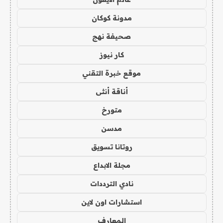
مدونة كوكان
صحيفة نهج
كار نيوز
موقع خبرة التقني
أناقة أنثى
متورخ
مدسن
روتانا تسويق
مجلة الابداع
نادي الترددات
استشارات اون لاين
المعارف