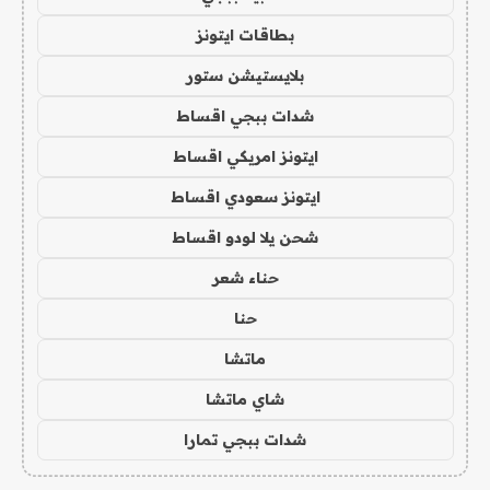
بطاقات ايتونز
بلايستيشن ستور
شدات ببجي اقساط
ايتونز امريكي اقساط
ايتونز سعودي اقساط
شحن يلا لودو اقساط
حناء شعر
حنا
ماتشا
شاي ماتشا
شدات ببجي تمارا