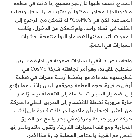
الصباح. نصف طلبها كان غير صحيح. إذا كانت في مطعم
ماكدونالدز المجاور، يمكنها أن تقترب من السجل وتطلب
المساعدة. لكن في CosMc’s؟ لم تتمكن من الرجوع إلى
الخلف في اتجاه واحد، ولم تتمكن من الدخول، وكانت
الممرات التي يمكنها الانضمام إليها منتفخة لعشرات
السيارات في العمق.
واجه بعض سائقي السيارات صعوبة في إدارة مسارين
نشطين للقيادة، وهو أمر تجاهلته شركة CosMc في
غطرستهم عندما قاموا بضغط أربعة ممرات في قطعة
أرض صغيرة. حجم القطعة وموقعها ليس رائعًا، مما يؤدي
إلى اضطرار السيارات الخاملة إلى الانعطاف يسارًا عبر
حارة مرورية نشطة للانضمام إلى الطريق البطيء الحركة.
من المثير للإعجاب أن ماكدونالدز كانت قادرة على إنشاء
حركة مرور جديدة ومركزة في بحر واسع من الطرق
التجارية ومواقف السيارات الفارغة. وتقول ماكدونالدز إنها
تعمل مع القرية والمتاجر المحلية لإدارة هذا الأمر.