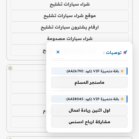
شراء سيارات تشليح
موقع شراء سيارات تشليح
ارقام يشترون سيارات تشليح
شراء سيارات مصدومة
شراء سيارات قديمة تشليح
×
توصيات :
!
باقة متميزة VIP (كود: AA26790):
كورة 365
ماسنجر المسلم
كورة سيتي
جول العرب goalarab
باقة متميزة VIP (كود: AA38045):
بث مباشر ريال مدريد اليوم
اول اثنين ريادة اعمال
يلا لايف
مشاركة ارباح ادسنس