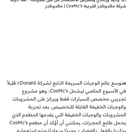
م
توسع عالم الوجبات السريعة التابع لشركة cDonald قليلاً
في الأسبوع الماضي ليشمل CosMc’s، وهو مشروع
تجريبي مخصص للسيارات فقط ويركز على المشروبات
والوجبات الخفيفة القابلة للتخصيص. بعد تجربة
المشروبات والوجبات الخفيفة التي يقدمها المطعم الذي
يحمل طابع المجرات، يمكنني أن أؤكد أن مطعم CosMc’s
يذكرنا بالفعل بالفضاء – وحيدًا ورماديًا ويتم استعماره