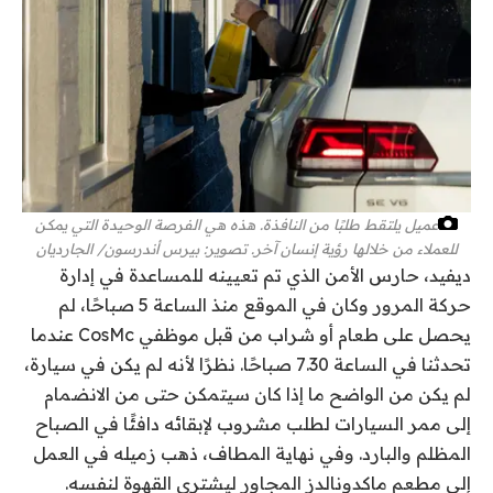
عميل يلتقط طلبًا من النافذة. هذه هي الفرصة الوحيدة التي يمكن
للعملاء من خلالها رؤية إنسان آخر.
تصوير: بيرس أندرسون/ الجارديان
ديفيد، حارس الأمن الذي تم تعيينه للمساعدة في إدارة
حركة المرور وكان في الموقع منذ الساعة 5 صباحًا، لم
يحصل على طعام أو شراب من قبل موظفي CosMc عندما
تحدثنا في الساعة 7.30 صباحًا. نظرًا لأنه لم يكن في سيارة،
لم يكن من الواضح ما إذا كان سيتمكن حتى من الانضمام
إلى ممر السيارات لطلب مشروب لإبقائه دافئًا في الصباح
المظلم والبارد. وفي نهاية المطاف، ذهب زميله في العمل
إلى مطعم ماكدونالدز المجاور ليشتري القهوة لنفسه.