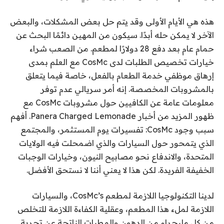
هذه هي الأيام الأولى وقد يتم حل بعض المشكلات، والبعض
الآخر لا يمكن حله أبدًا. سيكون من المهين دائمًا البحث عن
حمام عام بعد دفع 28 دولارًا لمطعم. من الصعب شراء
خيارات تخصيص الطلبات لدى CosMc مع العلم بمدى
إرهاق موظفي خدمة الطعام بالفعل، خاصة فيما يتعلق
بالمشروبات المخصصة. إنه أمر سريالي عدم توفر
معلومات عامة عن الكافيين حول مشروبات CosMc مع
ظهور المزيد من أخبار Panera Charged Lemonade. أفهم
سبب وجود CosMc: تفسيرات يوم المستثمر، والمجتمع
الذي يتمحور حول السيارات والذي اضمحلت فيه الولايات
المتحدة، والاندفاع نحو مصابيح النيون، وخيارات الوجبات
الخفيفة الفريدة. لكن هذا لا يعني أننا لا نستحق الأفضل.
لدينا التكنولوجيا اللازمة لمطعم CosMc’s، والسيارات
اللازمة لملء هذا المطعم، وعقلية الكفاءة اللازمة للتخلص
من كل مليجرام من الدهون والمطبات الناتجة عن تجربة