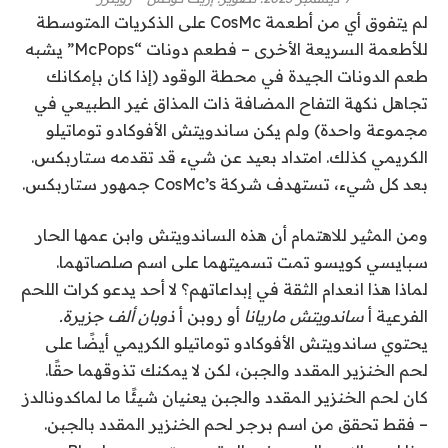
لم يتفوق أي من أطعمة CosMc على الذكريات المتوسطة
للأطعمة السريعة الأخرى – فطعم دونات “McPops” يشبه
طعم الدونات الجيدة في محطة الوقود (إذا كان بإمكانك
تجاهل نكهة التفاح المضافة ذات المذاق غير الطبيعي في
مجموعة واحدة) ولم يكن ساندويتش الأفوكادو توماتيلو
الكريمي كذلك. امتداد بعيد عن شيء قد تقدمه ستاربكس.
بعد كل شيء، تستهدف شركة CosMc’s جمهور ستاربكس.
ومن المثير للاهتمام أن هذه الساندويتش وابن عمها الحار
سبايسي كويسو تمت تسميتهما على اسم صلصاتهما.
لماذا هذا انعدام الثقة في إبداعاتهم؟ لا أحد يدعو كرات اللحم
الفرعية أ
ساندويتش ماريانا
أو روبن أ
ذوبان ألف جزيرة.
يحتوي ساندويتش الأفوكادو توماتيلو الكريمي أيضًا على
لحم الخنزير المقدد والجبن، لكن لا يمكنك تذوقهما حقًا.
كان لحم الخنزير المقدد والجبن يعنيان شيئًا ما لماكدونالدز
– فقط تحقق من اسم برجر لحم الخنزير المقدد بالجبن.