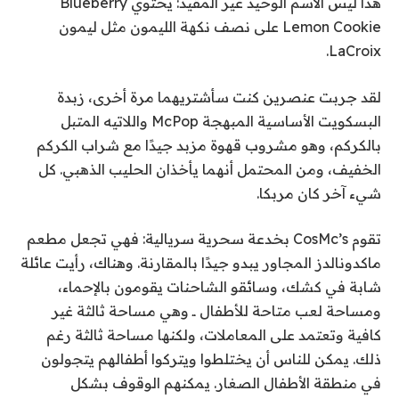
هذا ليس الاسم الوحيد غير المقيد: يحتوي Blueberry
Lemon Cookie على نصف نكهة الليمون مثل ليمون
LaCroix.
لقد جربت عنصرين كنت سأشتريهما مرة أخرى، زبدة
البسكويت الأساسية المبهجة McPop واللاتيه المتبل
بالكركم، وهو مشروب قهوة مزبد جيدًا مع شراب الكركم
الخفيف، ومن المحتمل أنهما يأخذان الحليب الذهبي. كل
شيء آخر كان مربكا.
تقوم CosMc’s بخدعة سحرية سريالية: فهي تجعل مطعم
ماكدونالدز المجاور يبدو جيدًا بالمقارنة. وهناك، رأيت عائلة
شابة في كشك، وسائقو الشاحنات يقومون بالإحماء،
ومساحة لعب متاحة للأطفال ــ وهي مساحة ثالثة غير
كافية وتعتمد على المعاملات، ولكنها مساحة ثالثة رغم
ذلك. يمكن للناس أن يختلطوا ويتركوا أطفالهم يتجولون
في منطقة الأطفال الصغار. يمكنهم الوقوف بشكل