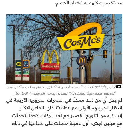
مستقيم. يمكنهم استخدام الحمام.
“يقوم CosMc’s بخدعة سحرية سريالية: فهو يجعل مطعم ماكدونالدز
المجاور يبدو جيدًا بالمقارنة.”
تصوير: بيرس أندرسون/ الجارديان
لم يكن أي من ذلك ممكنًا في الممرات المرورية الأربعة في
انتظار تجربتهم الأولى مع CosMc. كان التفاعل الأكثر
إنسانية هو التلويح القصير مع أحد الركاب. لاحقًا، تحدثت
مع هيلين فيش، أول عميلة حصلت على طعامها في ذلك