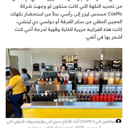
من تحديد النكهة التي كانت ستكون لو وجهت شركة
CosMc مسدس ليزر إلى رأسي. بدلاً من استحضار نكهات
العجين المقلي من سكر القرفة أو دولسي دي ليتشي،
كانت هذه الفرابيه مريرة للغاية وقوية لدرجة أنني كنت
أشعر بها في أنفي.
موظفون في CosMc’s أثناء افتتاح سري في بولينجبروك، إلينوي، في
7 ديسمبر 2023.
تصوير: إريك كوكس – رويترز