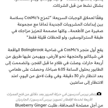
بشكل نشط من قبل الشركات.
وفقًا لعملاق الوجبات السريعة: “تمزج CosMc’s بسلاسة
بين إبداعات المشروبات الجديدة تمامًا مع مجموعة
صغيرة من الأطعمة… وكلها مصممة لتعزيز مزاجك في
طبقة الستراتوسفير، ولو للحظات قليلة فقط.”
يقع أول متجر CosMc’s في ضاحية Bolingbrook الواقعة
في شيكاغو والمتجهة نحو الأرض، ويهيمن عليها طريق من
أربعة حارات. وصلت في ظلام ما قبل الفجر، وانضممت إلى
الطابور بحلول الساعة 6.05 صباحًا، وحصلت على طعامي
بعد انتظار دام 30 دقيقة. وفي وقت لاحق من اليوم، امتد
الانتظار إلى ساعتين.
ينتظر بيرس أندرسون في حركة المرور بعد دقائق من فتح الممرات
الأربعة لخدمة الإفطار.
تصوير: بيرس أندرسون/ الجارديان
من أجل مصلحة الصحافة، طلبت Blueberry Ginger