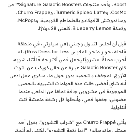
Boost، وأحد منتجات Signature Galactic Boosters™ من
CosMc، وTurmeric Spiced Latte، وChurro Frappe،
وساندويتش الأفوكادو بالطماطم الكريمية، وMcPops،
وكعكة Blueberry Lemon. كلفني 28 دولارًا.
قبل أن أجلس لتناول وجبتي (في سيارتي، في منطقة
قاحلة بجوار متجر الملابس Ross Dress for Less)، لم
أجرب مطلقًا مشروبًا يجعل فمي أكثر جفافًا أثناء شربه.
كان Galactic Booster عبارة عن حقل كويكب من التوت
الأزرق المجفف بالتجميد يدور حول ماء سكري ممل ادعى
أنه شاي أخضر. ظلت هذه العوامات الشبيهة بالحصى
الموجودة في مشروبي جافة تمامًا من الداخل. عندما
عضوني، جففوا فمي، وأبطلوا كل رشفة منعشة كنت
أتناولها.
يأتي Churro Frappé مع “شراب التشورو”. يقول أحد
ممثلي ماكدونالدز: “إنها نكهة التشورو”، لكنني لم أتمكن