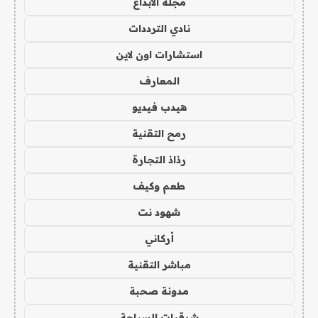
مجلة الابداع
نادي الترددات
استشارات اون لاين
المعارف
هيدب فيديو
رمح التقنية
رذاذ التجارة
طعم وكيف
شهود نت
أركاني
مباشر التقنية
مدونة صحبة
شرقيات السياحة