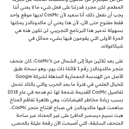
المطعم. لكن مجرد قدرتنا على فعل شيء ما لا يعني أننا
يجب أن نفعل ذلك. أنا سعيد لأن CosMc لديها موقع واحد
فقط مفتوح حتى الآن، لأن هذا يعني أن ماكدونالدز يمكنها
بسهولة تدمير هذا البرنامج التجريبي. لن تكون هذه هي
المرة الأولى التي يقومون فيها بشيء مماثل في
شيكاغولاند.
على بعد ثلاثين ميلاً إلى الشمال من CosMc’s، كان متحف
متجر ماكدونالدز رقم 1 قائمًا ذات يوم، وهو نسخة طبق
الأصل من الهندسة المعمارية المذهلة لشركة Googie
للخيال العلمي في فترة ما بعد الحرب والتي بالكاد تحمل
تفاصيل CosMc القديمة شمعة لها. تم هدمه في عام 2018
بسبب زيادة مخاطر الفيضانات، وهي ظاهرة تفاقم المناخ
ساهمت فيها ماكدونالدز. في صباح افتتاح متجر CosMc،
هبت نسيم ديسمبر الدافئ على غير المعتاد عبر ساحة
المتحف السابقة، التي أصبحت الآن رقعة مليئة بالحصى.